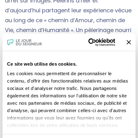
arrêt sur images. Pèlerins d’hier et
d’aujourd’hui partagent leur expérience vécue
au long de ce « chemin d’Amour, chemin de
Vie, chemin d’Humanité ». Un pèlerinage nourri
de sensations profondes et de moments
humains intenses. Témoignages.
Ce site web utilise des cookies.
À travers le portrait de Thibaut parti pour
Les cookies nous permettent de personnaliser le
contenu, d'offrir des fonctionnalités relatives aux médias
chasser sa colère, ce film cherche à rendre
sociaux et d'analyser notre trafic. Nous partageons
compte de l’intensité qui se vit sur le chemin
également des informations sur l'utilisation de notre site
de Saint-Jacques de Compostelle. Laurence
avec nos partenaires de médias sociaux, de publicité et
d'analyse, qui peuvent combiner celles-ci avec d'autres
Chartier s’efforce de capter en profondeur, ce
informations que vous leur avez fournies ou qu'ils ont
qui fait l’essence même de ce pèlerinage si
collectées lors de votre utilisation de leurs services.
particulier, inscrit dans la tradition catholique