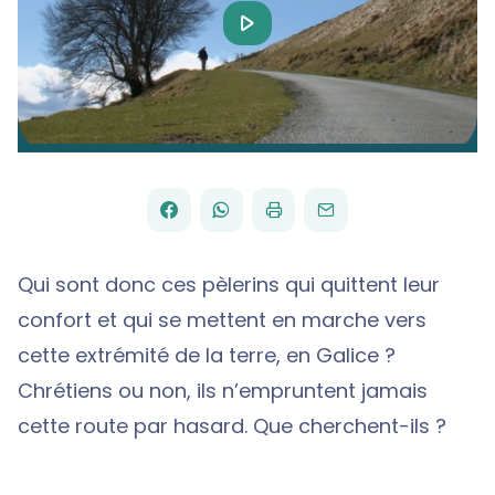
Play
Video
FACEBOOK
WHATSAPP
PAR
PARTAGER
PARTAGER
IMPRIMER
ENVOYER
EMAIL
SUR
SUR
Qui sont donc ces pèlerins qui quittent leur
confort et qui se mettent en marche vers
cette extrémité de la terre, en Galice ?
Chrétiens ou non, ils n’empruntent jamais
cette route par hasard. Que cherchent-ils ?