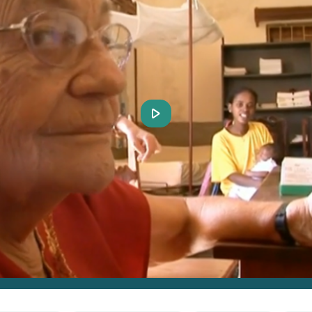
Play
Video