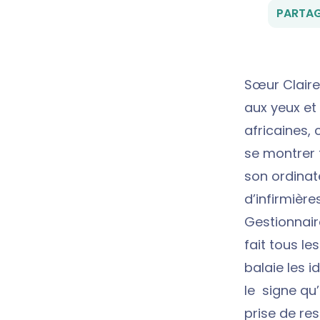
PARTAG
Sœur Claire 
aux yeux et 
africaines,
se montrer 
son ordinat
d’infirmièr
Gestionnair
fait tous le
balaie les i
le signe qu’
prise de re