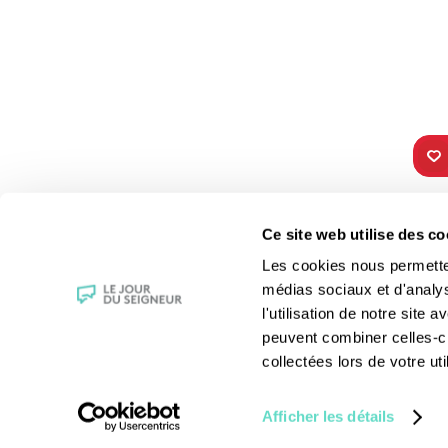
TOUS NOS
VIE 
Ce site web utilise des co
PROGRAMMES
Les fê
Les cookies nous permettent
La messe
Les sai
médias sociaux et d'analy
Magazine Le Jour du Seigneur
La Bibl
l'utilisation de notre site
Documentaires
Les sa
peuvent combiner celles-ci
Parole Inattendue
Le patr
collectées lors de votre uti
Tous Frères
Les gr
Générations Laudato Si’
Les rec
Afficher les détails
Agenda Culturel
La reli