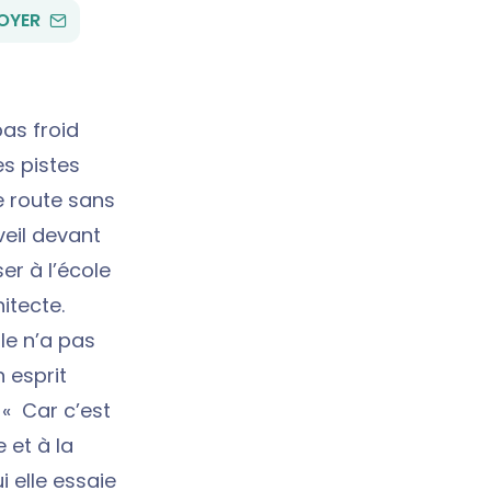
PAR
OYER
EMAIL
pas froid
es pistes
e route sans
veil devant
er à l’école
itecte.
le n’a pas
n esprit
! « Car c’est
 et à la
 elle essaie