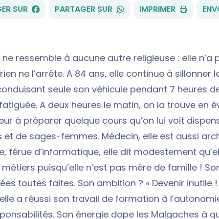
FACEBOOK
WHATSAPP
ER SUR
PARTAGER SUR
IMPRIMER
ENV
ne ressemble à aucune autre religieuse : elle n’a 
rien ne l’arrête. A 84 ans, elle continue à sillonner l
 conduisant seule son véhicule pendant 7 heures d
fatiguée. A deux heures le matin, on la trouve en é
eur à préparer quelque cours qu’on lui voit dispens
es et de sages-femmes. Médecin, elle est aussi arch
e, férue d’informatique, elle dit modestement qu’el
s métiers puisqu’elle n’est pas mère de famille ! So
dées toutes faites. Son ambition ? « Devenir inutile 
elle a réussi son travail de formation à l’autonomie
sponsabilités. Son énergie dope les Malgaches à qui