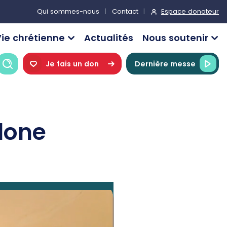
Espace donateur
Qui sommes-nous
Contact
ie chrétienne
Actualités
Nous soutenir
Recherche
Je fais un don
Dernière messe
lone