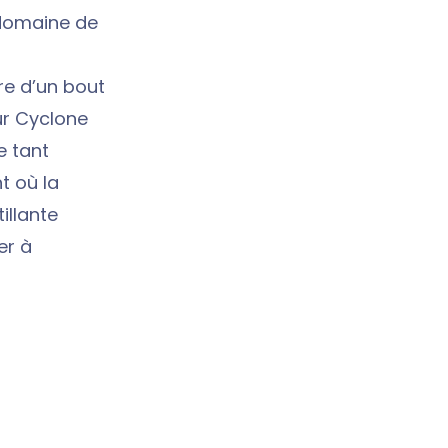
 domaine de
re d’un bout
œur Cyclone
e tant
t où la
illante
er à