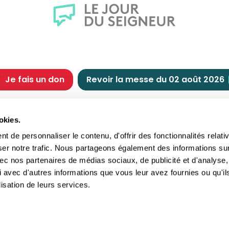
Je fais un don
Revoir la messe du 02 août 2026
CHRÉTIENNE
NOUS SOUTENIR
okies.
tes chrétiennes
Comment nous souteni
 de personnaliser le contenu, d'offrir des fonctionnalités relati
nts du jour
Faire un don
ser notre trafic. Nous partageons également des informations su
e
Réduction d’impôt
 avec nos partenaires de médias sociaux, de publicité et d'analyse,
crements
Philanthropie
 avec d'autres informations que vous leur avez fournies ou qu'il
imoine religieux
Transmettre son patri
lisation de leurs services.
andes figures
Legs
ettes et traditions
Assurance vie
gion en questions
Donation