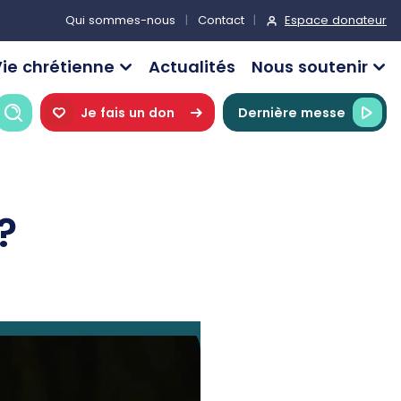
Espace donateur
Qui sommes-nous
Contact
ie chrétienne
Actualités
Nous soutenir
Recherche
Je fais un don
Dernière messe
?