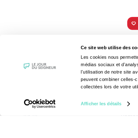
TOUS NOS
VIE 
Ce site web utilise des co
PROGRAMMES
Les fê
Les cookies nous permettent
La messe
Les sai
médias sociaux et d'analy
Magazine Le Jour du Seigneur
La Bibl
l'utilisation de notre site
Documentaires
Les sa
peuvent combiner celles-ci
Parole Inattendue
Le patr
collectées lors de votre uti
Tous Frères
Les gr
Générations Laudato Si’
Les rec
Afficher les détails
Agenda Culturel
La reli
JDS.tv
Compre
Nos émissions
Toutes nos vidéos