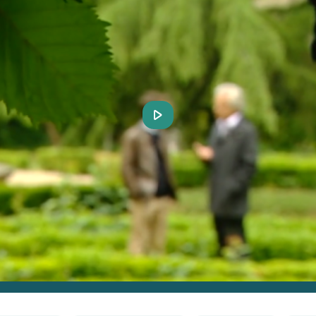
Play
Video