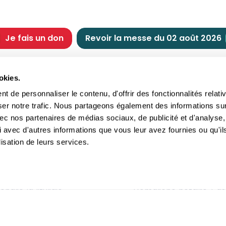
Je fais un don
Revoir la messe du 02 août 2026
CHRÉTIENNE
NOUS SOUTENIR
okies.
tes chrétiennes
Comment nous souteni
 de personnaliser le contenu, d'offrir des fonctionnalités relati
nts du jour
Faire un don
ser notre trafic. Nous partageons également des informations su
e
Réduction d’impôt
 avec nos partenaires de médias sociaux, de publicité et d'analyse,
crements
Philanthropie
 avec d'autres informations que vous leur avez fournies ou qu'il
imoine religieux
Transmettre son patri
lisation de leurs services.
andes figures
Legs
ettes et traditions
Assurance vie
gion en questions
Donation
ndre la liturgie
Démarche notaire / as