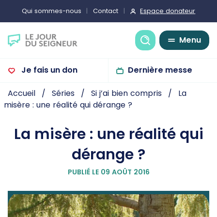
Espace donateur
Qui sommes-nous
Contact
Recherche
Menu
Je fais un don
Dernière messe
Accueil
Séries
Si j’ai bien compris
La
misère : une réalité qui dérange ?
La misère : une réalité qui
dérange ?
PUBLIÉ LE 09 AOÛT 2016