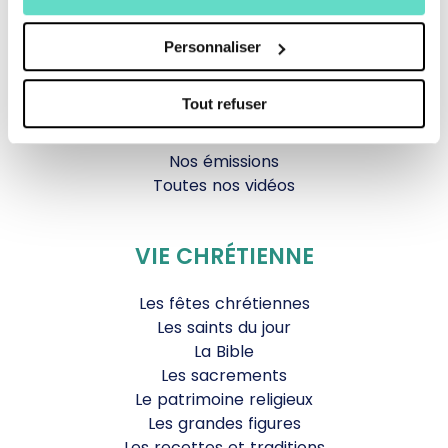
Documentaires
Parole Inattendue
Personnaliser
Tous Frères
Générations Laudato Si’
Tout refuser
Agenda Culturel
JDS.tv
Nos émissions
Toutes nos vidéos
VIE CHRÉTIENNE
Les fêtes chrétiennes
Les saints du jour
La Bible
Les sacrements
Le patrimoine religieux
Les grandes figures
Les recettes et traditions