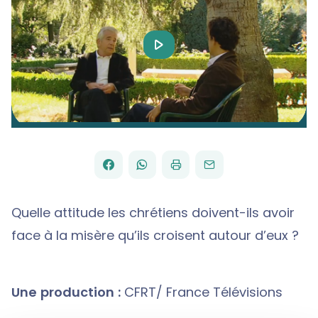
Play
Video
FACEBOOK
WHATSAPP
PAR
PARTAGER
PARTAGER
IMPRIMER
ENVOYER
EMAIL
SUR
SUR
Quelle attitude les chrétiens doivent-ils avoir
face à la misère qu’ils croisent autour d’eux ?
Une production :
CFRT/ France Télévisions