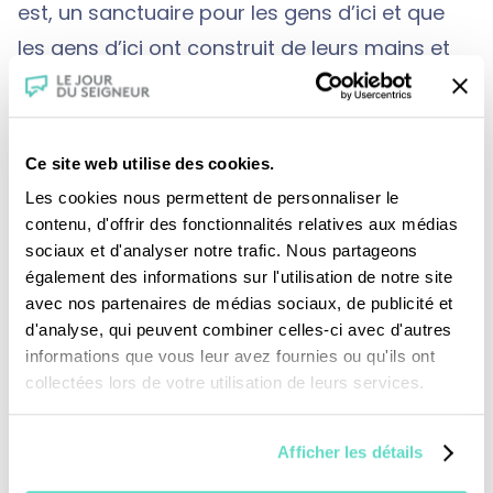
est, un sanctuaire pour les gens d’ici et que
les gens d’ici ont construit de leurs mains et
de leurs deniers, y mettant toutes les fleurs de
leur campagne."
Ce site web utilise des cookies.
Les cookies nous permettent de personnaliser le
contenu, d'offrir des fonctionnalités relatives aux médias
sociaux et d'analyser notre trafic. Nous partageons
également des informations sur l'utilisation de notre site
avec nos partenaires de médias sociaux, de publicité et
d'analyse, qui peuvent combiner celles-ci avec d'autres
Je fais un don
informations que vous leur avez fournies ou qu'ils ont
collectées lors de votre utilisation de leurs services.
Revoir la messe du 09 août 2026
Afficher les détails
TOUS NOS PROGRAMMES