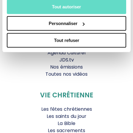
Tout autoriser
La messe
Magazine Le Jour du Seigneur
Personnaliser
Documentaires
Parole Inattendue
Tous Frères
Tout refuser
Générations Laudato Si’
Agenda Culturel
JDS.tv
Nos émissions
Toutes nos vidéos
VIE CHRÉTIENNE
Les fêtes chrétiennes
Les saints du jour
La Bible
Les sacrements