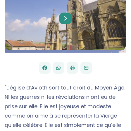
Play
Video
FACEBOOK
WHATSAPP
PAR
PARTAGER
PARTAGER
IMPRIMER
ENVOYER
EMAIL
SUR
SUR
"L’église d’Avioth sort tout droit du Moyen Âge.
Ni les guerres ni les révolutions n’ont eu de
prise sur elle. Elle est joyeuse et modeste
comme on aime à se représenter la Vierge
qu’elle célèbre. Elle est simplement ce qu’elle