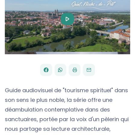
Play
Video
FACEBOOK
WHATSAPP
PAR
PARTAGER
PARTAGER
IMPRIMER
ENVOYER
EMAIL
SUR
SUR
Guide audiovisuel de "tourisme spirituel" dans
son sens le plus noble, la série offre une
déambulation contemplative dans des
sanctuaires, portée par la voix d'un pèlerin qui
nous partage sa lecture architecturale,