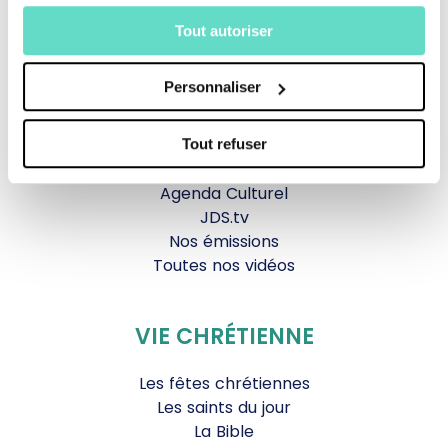
TOUS NOS PROGRAMMES
Tout autoriser
La messe
Magazine Le Jour du Seigneur
Personnaliser
Documentaires
Parole Inattendue
Tous Frères
Tout refuser
Générations Laudato Si’
Agenda Culturel
JDS.tv
Nos émissions
Toutes nos vidéos
VIE CHRÉTIENNE
Les fêtes chrétiennes
Les saints du jour
La Bible