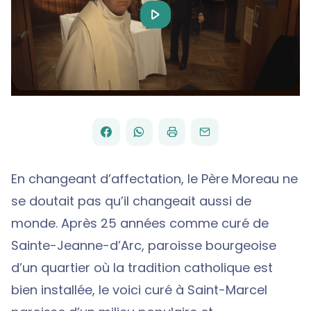
Play
Video
FACEBOOK
WHATSAPP
PAR
PARTAGER
PARTAGER
IMPRIMER
ENVOYER
EMAIL
SUR
SUR
En changeant d’affectation, le Père Moreau ne
se doutait pas qu’il changeait aussi de
monde. Après 25 années comme curé de
Sainte-Jeanne-d’Arc, paroisse bourgeoise
d’un quartier où la tradition catholique est
bien installée, le voici curé à Saint-Marcel