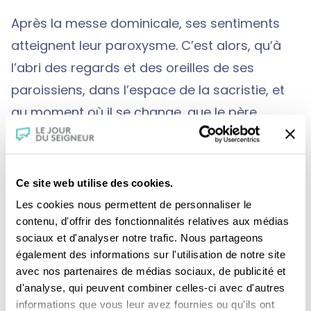
Après la messe dominicale, ses sentiments
atteignent leur paroxysme. C’est alors, qu’à
l’abri des regards et des oreilles de ses
paroissiens, dans l’espace de la sacristie, et
au moment où il se change, que le père
Moreau laisse exploser ce qu’il ressent auprès
de son sacristain Bertrand Rousseau. Il va
alors partager sans retenue ses états d’âme
Ce site web utilise des cookies.
à ce laïc, père de famille du quartier, unique
Les cookies nous permettent de personnaliser le
membre un peu désemparé de l’équipe
contenu, d'offrir des fonctionnalités relatives aux médias
sociaux et d'analyser notre trafic. Nous partageons
paroissiale, venu également assister le
également des informations sur l'utilisation de notre site
nouveau curé en préparant avant et après la
avec nos partenaires de médias sociaux, de publicité et
célébration tous les objets liturgiques
d'analyse, qui peuvent combiner celles-ci avec d'autres
informations que vous leur avez fournies ou qu'ils ont