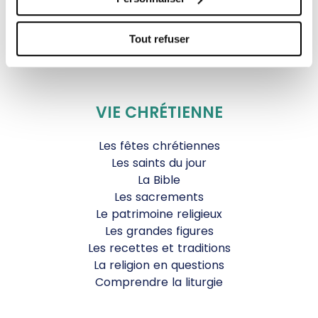
Agenda Culturel
JDS.tv
Tout refuser
Nos émissions
Toutes nos vidéos
VIE CHRÉTIENNE
Les fêtes chrétiennes
Les saints du jour
La Bible
Les sacrements
Le patrimoine religieux
Les grandes figures
Les recettes et traditions
La religion en questions
Comprendre la liturgie