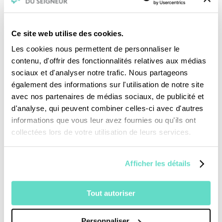
Ce site web utilise des cookies.
Les cookies nous permettent de personnaliser le
contenu, d'offrir des fonctionnalités relatives aux médias
Je fais un don
sociaux et d'analyser notre trafic. Nous partageons
également des informations sur l'utilisation de notre site
avec nos partenaires de médias sociaux, de publicité et
Revoir la messe du 02 août 2026
d'analyse, qui peuvent combiner celles-ci avec d'autres
informations que vous leur avez fournies ou qu'ils ont
TOUS NOS PROGRAMMES
collectées lors de votre utilisation de leurs services.
La messe
Afficher les détails
Magazine Le Jour du Seigneur
Documentaires
Parole Inattendue
Tout autoriser
Tous Frères
Générations Laudato Si’
Personnaliser