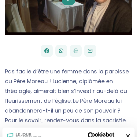
Video
FACEBOOK
WHATSAPP
PAR
PARTAGER
PARTAGER
IMPRIMER
ENVOYER
EMAIL
SUR
SUR
Pas facile d’être une femme dans la paroisse
du Père Moreau ! Lucienne, diplômée en
théologie, aimerait bien s’investir au-delà du
fleurissement de l’église. Le Père Moreau lui
abandonnera-t-il un peu de son pouvoir ?
Pour le savoir, rendez-vous dans la sacristie.