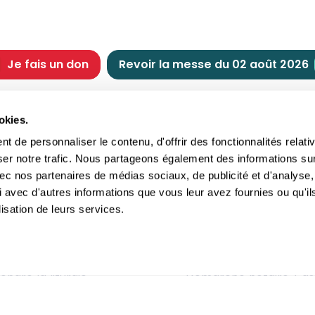
Je fais un don
Revoir la messe du 02 août 2026
CHRÉTIENNE
NOUS SOUTENIR
okies.
tes chrétiennes
Comment nous souteni
 de personnaliser le contenu, d'offrir des fonctionnalités relati
nts du jour
Faire un don
ser notre trafic. Nous partageons également des informations su
e
Réduction d’impôt
 avec nos partenaires de médias sociaux, de publicité et d'analyse,
crements
Philanthropie
 avec d'autres informations que vous leur avez fournies ou qu'il
imoine religieux
Transmettre son patri
lisation de leurs services.
andes figures
Legs
ettes et traditions
Assurance vie
gion en questions
Donation
ndre la liturgie
Démarche notaire / as