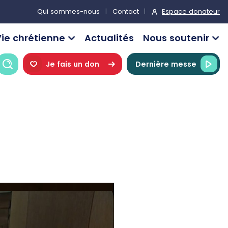
Espace donateur
Qui sommes-nous
Contact
ie chrétienne
Actualités
Nous soutenir
Recherche
Je fais un don
Dernière messe