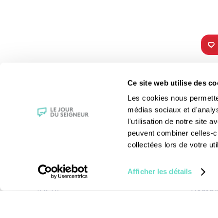
TOUS NOS
VIE 
Ce site web utilise des co
PROGRAMMES
Les fê
Les cookies nous permettent
La messe
Les sai
médias sociaux et d'analy
Magazine Le Jour du Seigneur
La Bibl
l'utilisation de notre site
Documentaires
Les sa
peuvent combiner celles-ci
Parole Inattendue
Le patr
collectées lors de votre uti
Tous Frères
Les gr
Générations Laudato Si’
Les rec
Afficher les détails
Agenda Culturel
La reli
JDS.tv
Compre
Nos émissions
Toutes nos vidéos