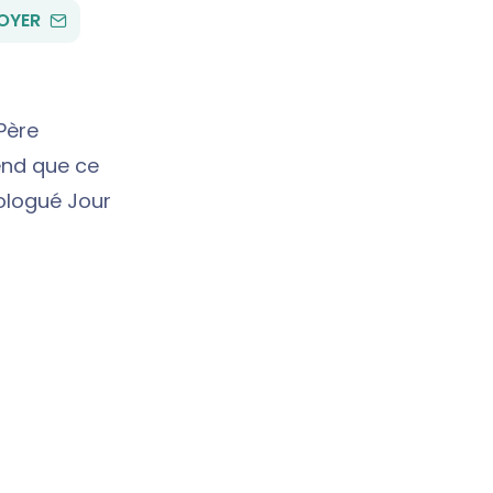
PAR
OYER
EMAIL
 Père
end que ce
mologué Jour