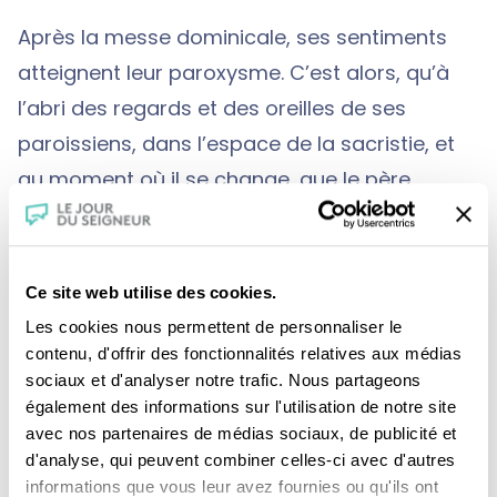
Après la messe dominicale, ses sentiments
atteignent leur paroxysme. C’est alors, qu’à
l’abri des regards et des oreilles de ses
paroissiens, dans l’espace de la sacristie, et
au moment où il se change, que le père
Moreau laisse exploser ce qu’il ressent auprès
de son sacristain Bertrand Rousseau. Il va
alors partager sans retenue ses états d’âme
Ce site web utilise des cookies.
à ce laïc, père de famille du quartier, unique
Les cookies nous permettent de personnaliser le
membre un peu désemparé de l’équipe
contenu, d'offrir des fonctionnalités relatives aux médias
sociaux et d'analyser notre trafic. Nous partageons
paroissiale, venu également assister le
également des informations sur l'utilisation de notre site
nouveau curé en préparant avant et après la
avec nos partenaires de médias sociaux, de publicité et
célébration tous les objets liturgiques
d'analyse, qui peuvent combiner celles-ci avec d'autres
informations que vous leur avez fournies ou qu'ils ont