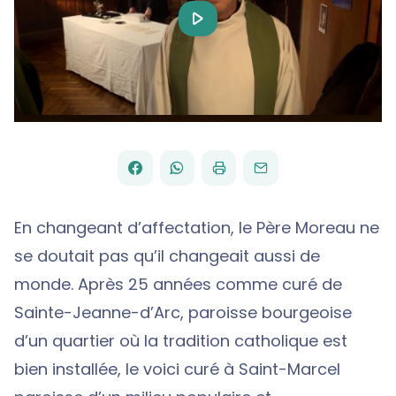
Play
Video
FACEBOOK
WHATSAPP
PAR
PARTAGER
PARTAGER
IMPRIMER
ENVOYER
EMAIL
SUR
SUR
En changeant d’affectation, le Père Moreau ne
se doutait pas qu’il changeait aussi de
monde. Après 25 années comme curé de
Sainte-Jeanne-d’Arc, paroisse bourgeoise
d’un quartier où la tradition catholique est
bien installée, le voici curé à Saint-Marcel