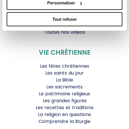
Personnaliser
Générations Laudato Si’
Agenda Culturel
JDS.tv
Tout refuser
Nos émissions
Toutes nos vidéos
VIE CHRÉTIENNE
Les fêtes chrétiennes
Les saints du jour
La Bible
Les sacrements
Le patrimoine religieux
Les grandes figures
Les recettes et traditions
La religion en questions
Comprendre la liturgie