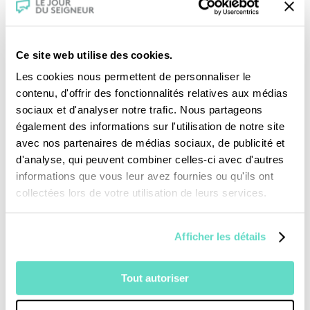
Ce site web utilise des cookies.
Les cookies nous permettent de personnaliser le
contenu, d'offrir des fonctionnalités relatives aux médias
sociaux et d'analyser notre trafic. Nous partageons
Je fais un don
également des informations sur l'utilisation de notre site
avec nos partenaires de médias sociaux, de publicité et
Revoir la messe du 09 août 2026
d'analyse, qui peuvent combiner celles-ci avec d'autres
informations que vous leur avez fournies ou qu'ils ont
collectées lors de votre utilisation de leurs services.
TOUS NOS PROGRAMMES
La messe
Afficher les détails
Magazine Le Jour du Seigneur
Documentaires
Tout autoriser
Parole Inattendue
Tous Frères