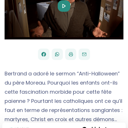
Play
Video
FACEBOOK
WHATSAPP
PAR
PARTAGER
PARTAGER
IMPRIMER
ENVOYER
EMAIL
SUR
SUR
Bertrand a adoré le sermon “Anti-Halloween”
du père Moreau. Pourquoi les enfants ont-ils
cette fascination morbide pour cette fête
païenne ? Pourtant les catholiques ont ce qu’il
faut en terme de représentations sanglantes :
martyres, Christ en croix et autres démons…