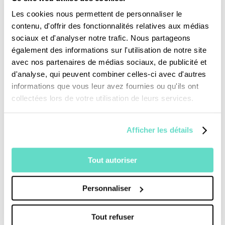
Je fais un don
Les cookies nous permettent de personnaliser le
contenu, d'offrir des fonctionnalités relatives aux médias
Revoir la messe du 02 août 2026
sociaux et d'analyser notre trafic. Nous partageons
également des informations sur l'utilisation de notre site
avec nos partenaires de médias sociaux, de publicité et
TOUS NOS PROGRAMMES
d'analyse, qui peuvent combiner celles-ci avec d'autres
informations que vous leur avez fournies ou qu'ils ont
La messe
collectées lors de votre utilisation de leurs services.
Magazine Le Jour du Seigneur
Documentaires
Parole Inattendue
Afficher les détails
Tous Frères
Générations Laudato Si’
Tout autoriser
Agenda Culturel
JDS.tv
Nos émissions
Personnaliser
Toutes nos vidéos
Tout refuser