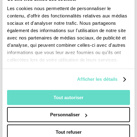
Je fais un don
Les cookies nous permettent de personnaliser le
contenu, d'offrir des fonctionnalités relatives aux médias
Revoir la messe du 09 août 2026
sociaux et d'analyser notre trafic. Nous partageons
également des informations sur l'utilisation de notre site
avec nos partenaires de médias sociaux, de publicité et
TOUS NOS PROGRAMMES
d'analyse, qui peuvent combiner celles-ci avec d'autres
informations que vous leur avez fournies ou qu'ils ont
La messe
collectées lors de votre utilisation de leurs services.
Magazine Le Jour du Seigneur
Documentaires
Parole Inattendue
Afficher les détails
Tous Frères
Générations Laudato Si’
Tout autoriser
Agenda Culturel
JDS.tv
Nos émissions
Personnaliser
Toutes nos vidéos
Tout refuser