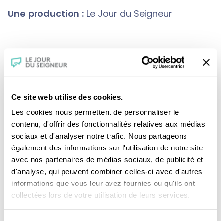
Une production :
Le Jour du Seigneur
Crédits :
Présentation : Père Yves Combeau,
o.p.
Graphisme et illustration musicale : Aurélien
Ce site web utilise des cookies.
Boeri
Les cookies nous permettent de personnaliser le
contenu, d'offrir des fonctionnalités relatives aux médias
sociaux et d'analyser notre trafic. Nous partageons
également des informations sur l'utilisation de notre site
avec nos partenaires de médias sociaux, de publicité et
d'analyse, qui peuvent combiner celles-ci avec d'autres
informations que vous leur avez fournies ou qu'ils ont
collectées lors de votre utilisation de leurs services.
Je fais un don