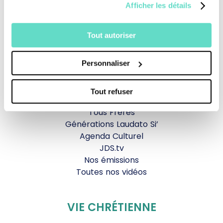
Afficher les détails
Revoir la messe du 09 août 2026
Tout autoriser
TOUS NOS PROGRAMMES
Personnaliser
La messe
Magazine Le Jour du Seigneur
Documentaires
Tout refuser
Parole Inattendue
Tous Frères
Générations Laudato Si’
Agenda Culturel
JDS.tv
Nos émissions
Toutes nos vidéos
VIE CHRÉTIENNE