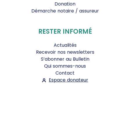
Donation
Démarche notaire / assureur
RESTER INFORMÉ
Actualités
Recevoir nos newsletters
S’abonner au Bulletin
Qui sommes-nous
Contact
Espace donateur
Suivez-nous :
Facebook
Instagram
WhatsApp
YouTube
Twitter
Bluesky
Mentions légales
-
Conditions Générales d'Utilisation
-
Politique de confidentialité
- ©2026
Le Jour du Seigneur