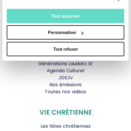
TOUS NOS PROGRAMMES
Tout autoriser
La messe
Personnaliser
Magazine Le Jour du Seigneur
Documentaires
Parole Inattendue
Tout refuser
Tous Frères
Générations Laudato Si’
Agenda Culturel
JDS.tv
Nos émissions
Toutes nos vidéos
VIE CHRÉTIENNE
Les fêtes chrétiennes