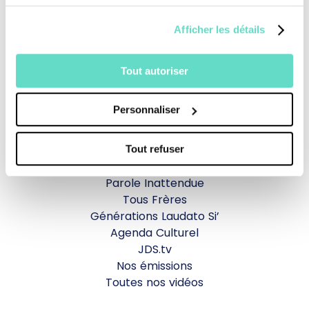
Je fais un don
Afficher les détails
Revoir la messe du 02 août 2026
Tout autoriser
TOUS NOS PROGRAMMES
Personnaliser
La messe
Magazine Le Jour du Seigneur
Tout refuser
Documentaires
Parole Inattendue
Tous Frères
Générations Laudato Si’
Agenda Culturel
JDS.tv
Nos émissions
Toutes nos vidéos