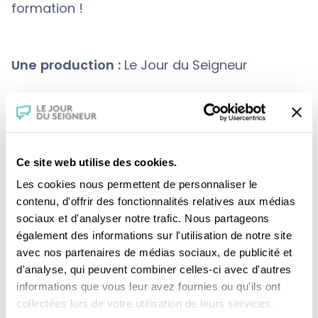
formation !
Une production :
Le Jour du Seigneur
Crédits :
Présentation : Père Marc-Antoine
Bêchétoille, o.p.
Ce site web utilise des cookies.
Graphisme et illustration musicale : Aurélien
Les cookies nous permettent de personnaliser le
Boeri
contenu, d'offrir des fonctionnalités relatives aux médias
sociaux et d'analyser notre trafic. Nous partageons
également des informations sur l'utilisation de notre site
avec nos partenaires de médias sociaux, de publicité et
d'analyse, qui peuvent combiner celles-ci avec d'autres
informations que vous leur avez fournies ou qu'ils ont
collectées lors de votre utilisation de leurs services.