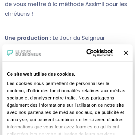
de vous mettre à la méthode Assimil pour les
chrétiens !
Une production :
Le Jour du Seigneur
Crédits :
Présentation : Père Marc-Antoine
Bêchétoille, o.p.
Ce site web utilise des cookies.
Graphisme et illustration musicale : Aurélien
Les cookies nous permettent de personnaliser le
Boeri
contenu, d'offrir des fonctionnalités relatives aux médias
sociaux et d'analyser notre trafic. Nous partageons
également des informations sur l'utilisation de notre site
avec nos partenaires de médias sociaux, de publicité et
d'analyse, qui peuvent combiner celles-ci avec d'autres
informations que vous leur avez fournies ou qu'ils ont
collectées lors de votre utilisation de leurs services.