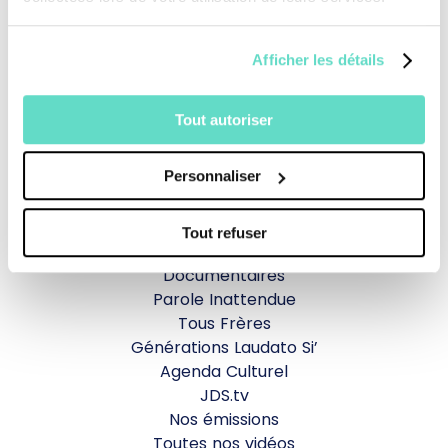
Je fais un don
Afficher les détails
Revoir la messe du 02 août 2026
Tout autoriser
TOUS NOS PROGRAMMES
Personnaliser
La messe
Tout refuser
Magazine Le Jour du Seigneur
Documentaires
Parole Inattendue
Tous Frères
Générations Laudato Si’
Agenda Culturel
JDS.tv
Nos émissions
Toutes nos vidéos