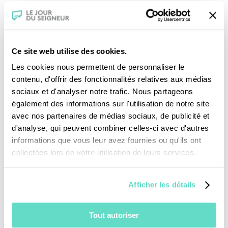
des mots !
Ce site web utilise des cookies.
Les cookies nous permettent de personnaliser le
contenu, d'offrir des fonctionnalités relatives aux médias
sociaux et d'analyser notre trafic. Nous partageons
également des informations sur l'utilisation de notre site
Je fais un don
avec nos partenaires de médias sociaux, de publicité et
d'analyse, qui peuvent combiner celles-ci avec d'autres
Revoir la messe du 02 août 2026
informations que vous leur avez fournies ou qu'ils ont
collectées lors de votre utilisation de leurs services.
TOUS NOS PROGRAMMES
Afficher les détails
La messe
Magazine Le Jour du Seigneur
Tout autoriser
Documentaires