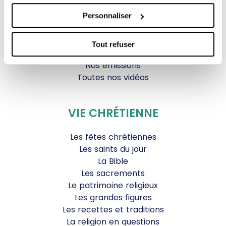
Parole Inattendue
Personnaliser
Tous Frères
Générations Laudato Si’
Agenda Culturel
Tout refuser
JDS.tv
Nos émissions
Toutes nos vidéos
VIE CHRÉTIENNE
Les fêtes chrétiennes
Les saints du jour
La Bible
Les sacrements
Le patrimoine religieux
Les grandes figures
Les recettes et traditions
La religion en questions