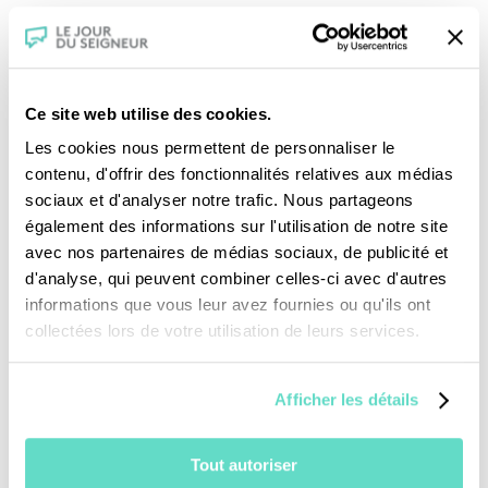
Jean-Sébastien Strumia
sur cette différence.
Une
production :
Ce site web utilise des cookies.
Les cookies nous permettent de personnaliser le
contenu, d'offrir des fonctionnalités relatives aux médias
sociaux et d'analyser notre trafic. Nous partageons
également des informations sur l'utilisation de notre site
Je fais un don
avec nos partenaires de médias sociaux, de publicité et
d'analyse, qui peuvent combiner celles-ci avec d'autres
Revoir la messe du 09 août 2026
informations que vous leur avez fournies ou qu'ils ont
collectées lors de votre utilisation de leurs services.
TOUS NOS PROGRAMMES
Afficher les détails
La messe
Magazine Le Jour du Seigneur
Tout autoriser
Documentaires