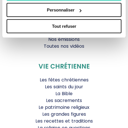
Parole Inattendue
Personnaliser
Tous Frères
Générations Laudato Si’
Agenda Culturel
Tout refuser
JDS.tv
Nos émissions
Toutes nos vidéos
VIE CHRÉTIENNE
Les fêtes chrétiennes
Les saints du jour
La Bible
Les sacrements
Le patrimoine religieux
Les grandes figures
Les recettes et traditions
La religion en questions