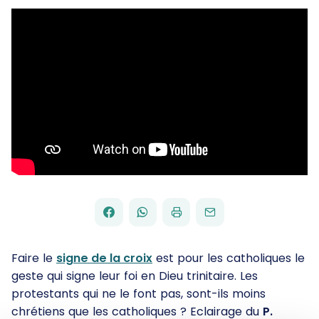
FACEBOOK
WHATSAPP
PAR
PARTAGER
PARTAGER
IMPRIMER
ENVOYER
EMAIL
SUR
SUR
Faire le
signe de la croix
est pour les catholiques le
geste qui signe leur foi en Dieu trinitaire. Les
protestants qui ne le font pas, sont-ils moins
chrétiens que les catholiques ? Eclairage du
P.