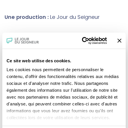
Une production :
Le Jour du Seigneur
Crédits :
Présentation : Père Marc-Antoine
Bêchétoille, o.p.
Graphisme et illustration musicale : Aurélien
Ce site web utilise des cookies.
Boeri
Les cookies nous permettent de personnaliser le
contenu, d'offrir des fonctionnalités relatives aux médias
sociaux et d'analyser notre trafic. Nous partageons
également des informations sur l'utilisation de notre site
avec nos partenaires de médias sociaux, de publicité et
d'analyse, qui peuvent combiner celles-ci avec d'autres
informations que vous leur avez fournies ou qu'ils ont
collectées lors de votre utilisation de leurs services.
Je fais un don