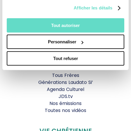
Afficher les détails
Revoir la messe du 02 août 2026
Tout autoriser
TOUS NOS PROGRAMMES
Personnaliser
La messe
Magazine Le Jour du Seigneur
Tout refuser
Documentaires
Parole Inattendue
Tous Frères
Générations Laudato Si’
Agenda Culturel
JDS.tv
Nos émissions
Toutes nos vidéos