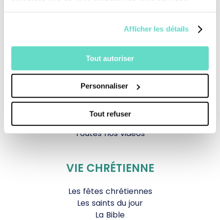
TOUS NOS PROGRAMMES
La messe
Afficher les détails
Magazine Le Jour du Seigneur
Documentaires
Tout autoriser
Parole Inattendue
Tous Frères
Générations Laudato Si’
Personnaliser
Agenda Culturel
JDS.tv
Tout refuser
Nos émissions
Toutes nos vidéos
VIE CHRÉTIENNE
Les fêtes chrétiennes
Les saints du jour
La Bible