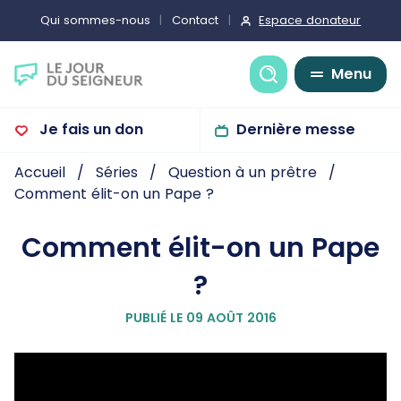
Espace donateur
Qui sommes-nous
Contact
Recherche
Menu
Je fais un don
Dernière messe
Accueil
Séries
Question à un prêtre
Comment élit-on un Pape ?
Comment élit-on un Pape
?
PUBLIÉ LE 09 AOÛT 2016