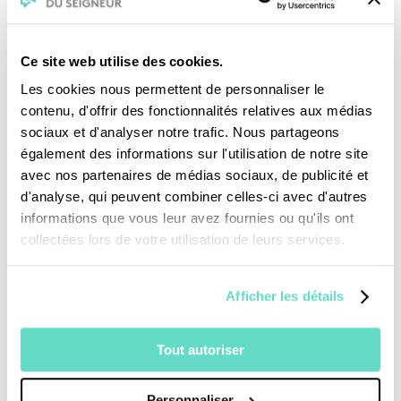
Ce site web utilise des cookies.
Les cookies nous permettent de personnaliser le
contenu, d'offrir des fonctionnalités relatives aux médias
Je fais un don
sociaux et d'analyser notre trafic. Nous partageons
également des informations sur l'utilisation de notre site
avec nos partenaires de médias sociaux, de publicité et
Revoir la messe du 09 août 2026
d'analyse, qui peuvent combiner celles-ci avec d'autres
informations que vous leur avez fournies ou qu'ils ont
collectées lors de votre utilisation de leurs services.
TOUS NOS PROGRAMMES
La messe
Afficher les détails
Magazine Le Jour du Seigneur
Documentaires
Tout autoriser
Parole Inattendue
Tous Frères
Générations Laudato Si’
Personnaliser