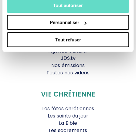
Tout autoriser
La messe
Magazine Le Jour du Seigneur
Documentaires
Personnaliser
Parole Inattendue
Tous Frères
Tout refuser
Générations Laudato Si’
Agenda Culturel
JDS.tv
Nos émissions
Toutes nos vidéos
VIE CHRÉTIENNE
Les fêtes chrétiennes
Les saints du jour
La Bible
Les sacrements