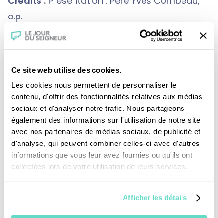
Crédits :
Présentation : Père Yves Combeau,
o.p.
Graphisme et illustration musicale : Aurélien
Boeri
Ce site web utilise des cookies.
Les cookies nous permettent de personnaliser le
contenu, d'offrir des fonctionnalités relatives aux médias
sociaux et d'analyser notre trafic. Nous partageons
également des informations sur l'utilisation de notre site
avec nos partenaires de médias sociaux, de publicité et
Je fais un don
d'analyse, qui peuvent combiner celles-ci avec d'autres
informations que vous leur avez fournies ou qu'ils ont
collectées lors de votre utilisation de leurs services.
Revoir la messe du 09 août 2026
Afficher les détails
TOUS NOS PROGRAMMES