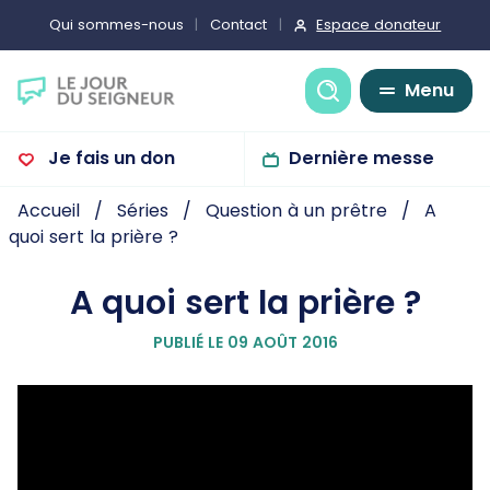
Espace donateur
Qui sommes-nous
Contact
Recherche
Menu
Je fais un don
Dernière messe
Accueil
Séries
Question à un prêtre
A
quoi sert la prière ?
A quoi sert la prière ?
PUBLIÉ LE 09 AOÛT 2016