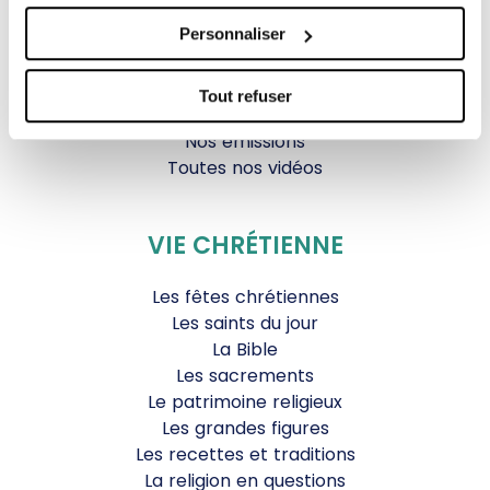
Parole Inattendue
Personnaliser
Tous Frères
Générations Laudato Si’
Agenda Culturel
Tout refuser
JDS.tv
Nos émissions
Toutes nos vidéos
VIE CHRÉTIENNE
Les fêtes chrétiennes
Les saints du jour
La Bible
Les sacrements
Le patrimoine religieux
Les grandes figures
Les recettes et traditions
La religion en questions