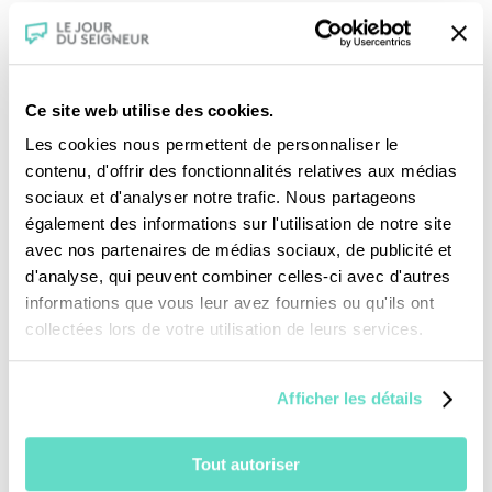
aux origines de l’Eglise.
Ce site web utilise des cookies.
Les cookies nous permettent de personnaliser le
contenu, d'offrir des fonctionnalités relatives aux médias
sociaux et d'analyser notre trafic. Nous partageons
également des informations sur l'utilisation de notre site
Je fais un don
avec nos partenaires de médias sociaux, de publicité et
d'analyse, qui peuvent combiner celles-ci avec d'autres
Revoir la messe du 09 août 2026
informations que vous leur avez fournies ou qu'ils ont
collectées lors de votre utilisation de leurs services.
TOUS NOS PROGRAMMES
Afficher les détails
La messe
Magazine Le Jour du Seigneur
Tout autoriser
Documentaires