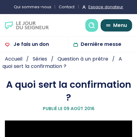
Espace donateur
Qui sommes-nous
Contact
Recherche
Menu
Je fais un don
Dernière messe
Accueil
Séries
Question à un prêtre
A
quoi sert la confirmation ?
A quoi sert la confirmation
?
PUBLIÉ LE 09 AOÛT 2016