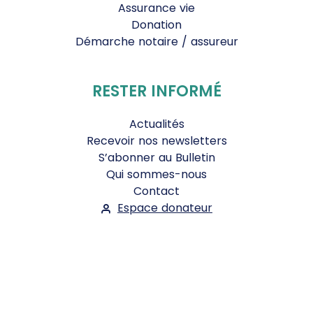
Assurance vie
Donation
Démarche notaire / assureur
RESTER INFORMÉ
Actualités
Recevoir nos newsletters
S’abonner au Bulletin
Qui sommes-nous
Contact
Espace donateur
Suivez-nous :
Facebook
Instagram
WhatsApp
YouTube
Twitter
Bluesky
Mentions légales
-
Conditions Générales d'Utilisation
-
Politique de confidentialité
- ©2026
Le Jour du Seigneur