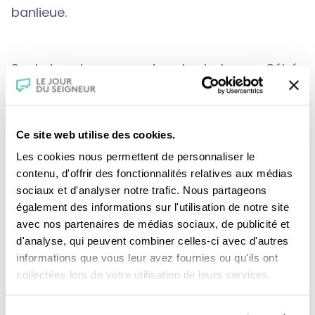
banlieue.
Sur le terrain comme dans la vie, Imane, Sébé,
Vanessa, Elodie et les autres sont complices
jusqu’au bout des crampons. Un beau
témoignage sur la possible évolution des
Ce site web utilise des cookies.
mentalités qui force notre regard à la même
Les cookies nous permettent de personnaliser le
contenu, d'offrir des fonctionnalités relatives aux médias
tolérance.
sociaux et d'analyser notre trafic. Nous partageons
également des informations sur l'utilisation de notre site
avec nos partenaires de médias sociaux, de publicité et
Une production : CFRT/ KTO / INJAM
d'analyse, qui peuvent combiner celles-ci avec d'autres
PRODUCTION/ TELESSONNE
informations que vous leur avez fournies ou qu'ils ont
collectées lors de votre utilisation de leurs services.