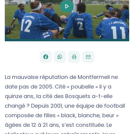
Play
Video
FACEBOOK
WHATSAPP
PAR
PARTAGER
PARTAGER
IMPRIMER
ENVOYER
EMAIL
SUR
SUR
La mauvaise réputation de Montfermeil ne
date pas de 2005. Cité « poubelle » il y a
quinze ans, la cité des Bosquets a-t-elle
changé ? Depuis 2001, une équipe de football
composée de filles « black, blanche, beur »
âgées de 12 à 21 ans, s’est constituée. Le