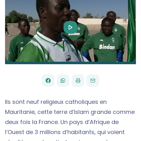
Play
Video
FACEBOOK
WHATSAPP
PAR
PARTAGER
PARTAGER
IMPRIMER
ENVOYER
EMAIL
SUR
SUR
Ils sont neuf religieux catholiques en
Mauritanie, cette terre d’Islam grande comme
deux fois la France. Un pays d’Afrique de
l’Ouest de 3 millions d’habitants, qui voient