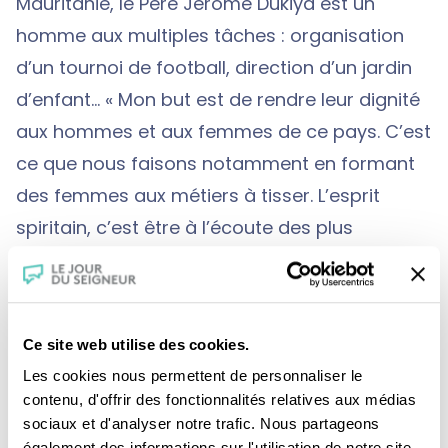
Mauritanie, le Père Jérôme Dukiya est un
homme aux multiples tâches : organisation
d’un tournoi de football, direction d’un jardin
d’enfant… « Mon but est de rendre leur dignité
aux hommes et aux femmes de ce pays. C’est
ce que nous faisons notamment en formant
des femmes aux métiers à tisser. L’esprit
spiritain, c’est être à l’écoute des plus
pauvres.» Le Père Dukiya se désole des
départs vers l’Europe, de ces voyages vers
l’inconnu, à l’issue souvent tragique : « Les
Ce site web utilise des cookies.
jeunes de Mauritanie sont persuadés que seul
Les cookies nous permettent de personnaliser le
l’argent compte, d’où leur attirance pour
contenu, d'offrir des fonctionnalités relatives aux médias
l’Europe.»
sociaux et d'analyser notre trafic. Nous partageons
également des informations sur l'utilisation de notre site