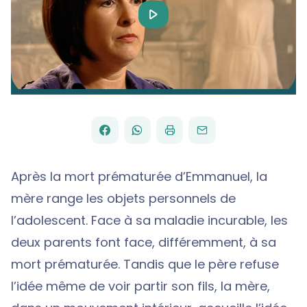
Play
Video
FACEBOOK
WHATSAPP
PAR
PARTAGER
PARTAGER
IMPRIMER
ENVOYER
EMAIL
SUR
SUR
Après la mort prématurée d’Emmanuel, la
mère range les objets personnels de
l’adolescent. Face à sa maladie incurable, les
deux parents font face, différemment, à sa
mort prématurée. Tandis que le père refuse
l’idée même de voir partir son fils, la mère,