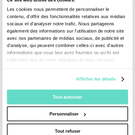
l’espérance. Près du tombeau, Jésus
ressuscité qui part vers son Père, rabroue
Les cookies nous permettent de personnaliser le
contenu, d'offrir des fonctionnalités relatives aux médias
Marie-Madeleine qui le retient. Une invitation à
sociaux et d'analyser notre trafic. Nous partageons
lâcher prise pour entrer dans la vie de Dieu.”
également des informations sur l'utilisation de notre site
***
avec nos partenaires de médias sociaux, de publicité et
d'analyse, qui peuvent combiner celles-ci avec d'autres
Pour vivre le Carême 2012, le film
informations que vous leur avez fournies ou qu'ils ont
Passionnément
de Marie Viloin propose une
collectées lors de votre utilisation de leurs services.
vision contemporaine de la Passion du
Christ en six chapitres.
Afficher les détails
Tout autoriser
Personnaliser
Tout refuser