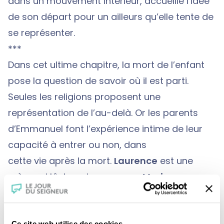
dans un mouvement intérieur, accueille l’idée
de son départ pour un ailleurs qu’elle tente de
se représenter.
***
Dans cet ultime chapitre, la mort de l’enfant
pose la question de savoir où il est parti.
Seules les religions proposent une
représentation de l’au-delà. Or les parents
d’Emmanuel font l’expérience intime de leur
capacité à entrer ou non, dans
cette vie après la mort.
Laurence
est une
mère qui lâche prise,
comme Marie-
Madeleine :
“Au pied de la croix, Marie, sa
mère et Marie Madeleine se tenaient dans
Ce site web utilise des cookies.