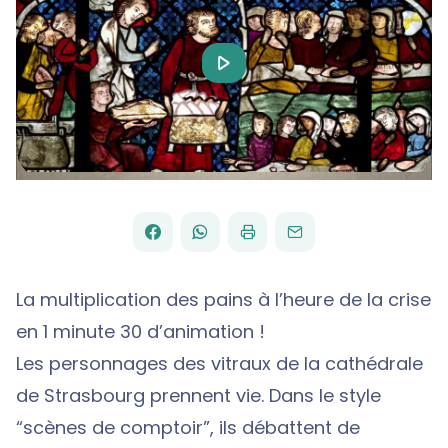
Play
Video
FACEBOOK
WHATSAPP
PAR
PARTAGER
PARTAGER
IMPRIMER
ENVOYER
EMAIL
SUR
SUR
La multiplication des pains à l’heure de la crise
en 1 minute 30 d’animation !
Les personnages des vitraux de la cathédrale
de Strasbourg prennent vie. Dans le style
“scènes de comptoir”, ils débattent de