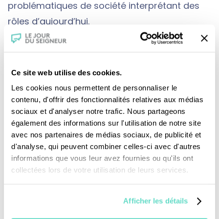
problématiques de société interprétant des
rôles d’aujourd’hui.
Une nouvelle façon d’entendre la Parole de
Dieu.
Ce site web utilise des cookies.
Les cookies nous permettent de personnaliser le
contenu, d'offrir des fonctionnalités relatives aux médias
sociaux et d'analyser notre trafic. Nous partageons
également des informations sur l'utilisation de notre site
avec nos partenaires de médias sociaux, de publicité et
d'analyse, qui peuvent combiner celles-ci avec d'autres
Je fais un don
informations que vous leur avez fournies ou qu'ils ont
collectées lors de votre utilisation de leurs services.
Revoir la messe du 02 août 2026
Afficher les détails
TOUS NOS PROGRAMMES