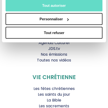
Tout autoriser
La messe
Magazine Le Jour du Seigneur
Personnaliser
Documentaires
Parole Inattendue
Tous Frères
Tout refuser
Générations Laudato Si’
Agenda Culturel
JDS.tv
Nos émissions
Toutes nos vidéos
VIE CHRÉTIENNE
Les fêtes chrétiennes
Les saints du jour
La Bible
Les sacrements