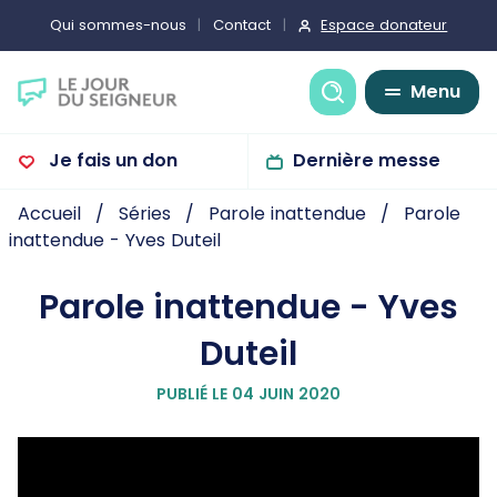
Espace donateur
Qui sommes-nous
Contact
Recherche
Menu
Je fais un don
Dernière messe
Accueil
Séries
Parole inattendue
Parole
inattendue - Yves Duteil
Parole inattendue - Yves
Duteil
PUBLIÉ LE 04 JUIN 2020