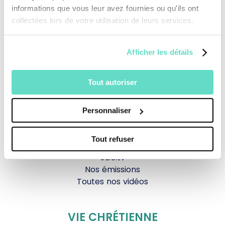
informations que vous leur avez fournies ou qu'ils ont
Revoir la messe du 02 août 2026
collectées lors de votre utilisation de leurs services.
TOUS NOS PROGRAMMES
Afficher les détails
La messe
Tout autoriser
Magazine Le Jour du Seigneur
Documentaires
Parole Inattendue
Personnaliser
Tous Frères
Générations Laudato Si’
Tout refuser
Agenda Culturel
JDS.tv
Nos émissions
Toutes nos vidéos
VIE CHRÉTIENNE