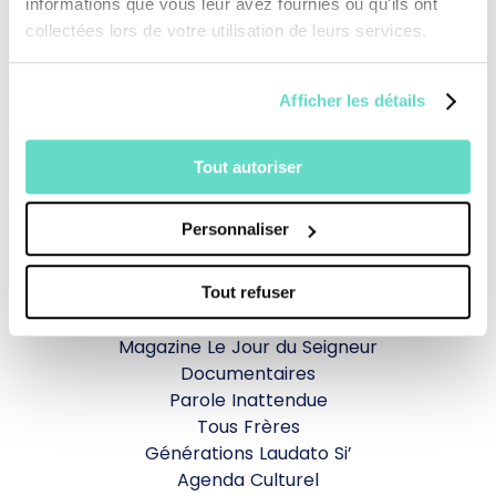
informations que vous leur avez fournies ou qu'ils ont
collectées lors de votre utilisation de leurs services.
Afficher les détails
Je fais un don
Tout autoriser
Revoir la messe du 02 août 2026
Personnaliser
TOUS NOS PROGRAMMES
Tout refuser
La messe
Magazine Le Jour du Seigneur
Documentaires
Parole Inattendue
Tous Frères
Générations Laudato Si’
Agenda Culturel