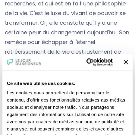
recherches, et qui est en fait une philosophie
de la vie. C'est le luxe du vivant de pouvoir se
transformer. Or, elle constate qu'il y a une
certaine peur du changement aujourd'hui. Son
remède pour échapper à l'éternel
rétrécissement de la vie c'est justement de
chercher au contact des autres à se
transformer, à s'augmenter. Si l'on peut se
contenter de ce que l'on a, elle recommande
Ce site web utilise des cookies.
de ne pas se satisfaire de ce que l'on est.
Les cookies nous permettent de personnaliser le
Rechercher chaque jour à être différente, c'est
contenu, d'offrir des fonctionnalités relatives aux médias
sociaux et d'analyser notre trafic. Nous partageons
ce qui la motive au quotidien.
également des informations sur l'utilisation de notre site
avec nos partenaires de médias sociaux, de publicité et
d'analyse, qui peuvent combiner celles-ci avec d'autres