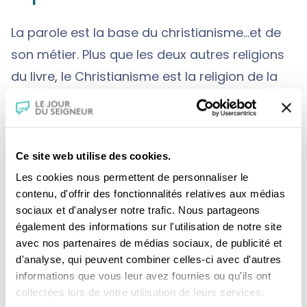
La parole est la base du christianisme...et de
son métier. Plus que les deux autres religions
du livre, le Christianisme est la religion de la
parole, en particulier celle de Jésus.
Etre dans la vérité du Christ, c'est être
Ce site web utilise des cookies.
authentique. Il se ressent comme tel et ne s'en
Les cookies nous permettent de personnaliser le
contenu, d'offrir des fonctionnalités relatives aux médias
cache pas dans ses émissions de radio. Les
sociaux et d'analyser notre trafic. Nous partageons
paroles du Christ l'ont construit autant que
également des informations sur l'utilisation de notre site
l'école de la République.
avec nos partenaires de médias sociaux, de publicité et
d'analyse, qui peuvent combiner celles-ci avec d'autres
informations que vous leur avez fournies ou qu'ils ont
Frédéric Hermel : "Le premier
collectées lors de votre utilisation de leurs services.