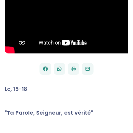
FACEBOOK
WHATSAPP
PAR
PARTAGER
PARTAGER
IMPRIMER
ENVOYER
EMAIL
SUR
SUR
Lc, 15-18
"Ta Parole, Seigneur, est vérité"