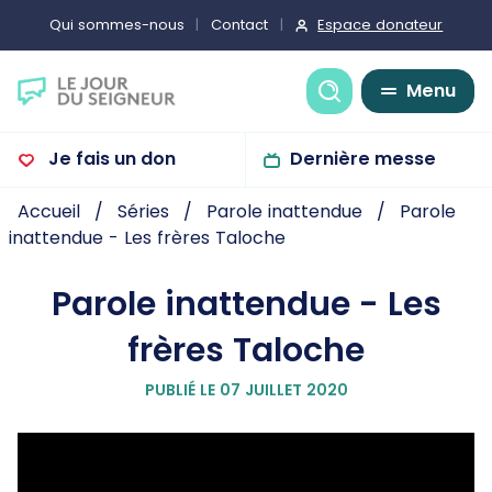
Espace donateur
Qui sommes-nous
Contact
Recherche
Menu
Je fais un don
Dernière messe
Accueil
Séries
Parole inattendue
Parole
inattendue - Les frères Taloche
Parole inattendue - Les
frères Taloche
PUBLIÉ LE 07 JUILLET 2020