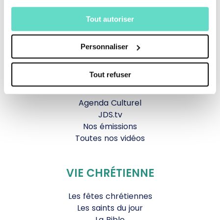
TOUS NOS PROGRAMMES
Tout autoriser
La messe
Magazine Le Jour du Seigneur
Personnaliser
Documentaires
Parole Inattendue
Tout refuser
Tous Frères
Générations Laudato Si’
Agenda Culturel
JDS.tv
Nos émissions
Toutes nos vidéos
VIE CHRÉTIENNE
Les fêtes chrétiennes
Les saints du jour
La Bible