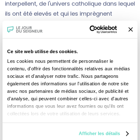
interpellent, de l'univers catholique dans lequel
ils ont été elevés et qui les imprègnent
toujours. Enfant de choeur avec l'habit et un
public n'était-ce pas les prémices de l'acteur
?
Ce site web utilise des cookies.
Les cookies nous permettent de personnaliser le
contenu, d'offrir des fonctionnalités relatives aux médias
sociaux et d'analyser notre trafic. Nous partageons
également des informations sur l'utilisation de notre site
avec nos partenaires de médias sociaux, de publicité et
d'analyse, qui peuvent combiner celles-ci avec d'autres
Je fais un don
informations que vous leur avez fournies ou qu'ils ont
collectées lors de votre utilisation de leurs services.
Revoir la messe du 02 août 2026
Afficher les détails