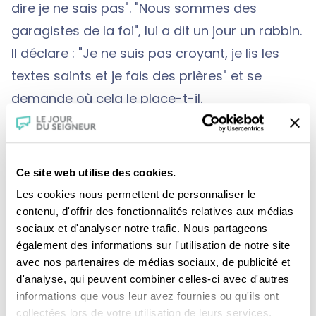
dire je ne sais pas". "Nous sommes des
garagistes de la foi", lui a dit un jour un rabbin.
Il déclare : "Je ne suis pas croyant, je lis les
textes saints et je fais des prières" et se
demande où cela le place-t-il.
"Mon moteur, ne pas mettre de point final aux
discussions". Il espère "la survivance d’un
maillage culturel civilisé" où l'on pourra
Ce site web utilise des cookies.
continuer à manger ensemble même si on est
Les cookies nous permettent de personnaliser le
en désaccord.
contenu, d'offrir des fonctionnalités relatives aux médias
sociaux et d'analyser notre trafic. Nous partageons
également des informations sur l'utilisation de notre site
avec nos partenaires de médias sociaux, de publicité et
d'analyse, qui peuvent combiner celles-ci avec d'autres
informations que vous leur avez fournies ou qu'ils ont
collectées lors de votre utilisation de leurs services.