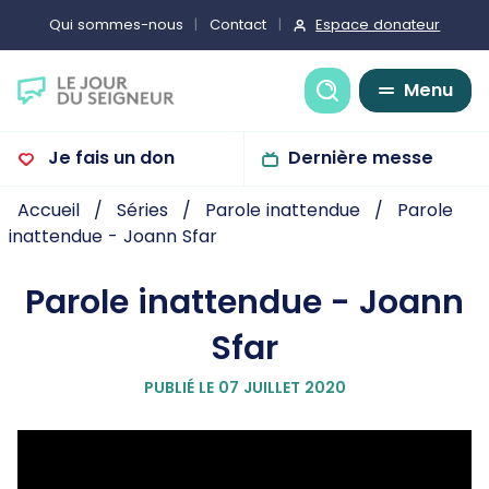
Espace donateur
Qui sommes-nous
Contact
Recherche
Menu
Je fais un don
Dernière messe
Accueil
Séries
Parole inattendue
Parole
inattendue - Joann Sfar
Parole inattendue - Joann
Sfar
PUBLIÉ LE 07 JUILLET 2020