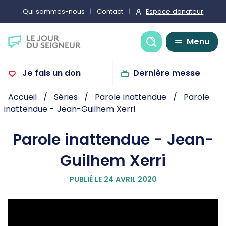
Espace donateur
Qui sommes-nous
Contact
Recherche
Menu
Je fais un don
Dernière messe
Accueil
Séries
Parole inattendue
Parole
inattendue - Jean-Guilhem Xerri
Parole inattendue - Jean-
Guilhem Xerri
PUBLIÉ LE 24 AVRIL 2020