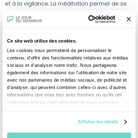
et à la vigilance. La méditation permet de se
sentir vivant et Dieu de déployer sa liberté
intérieure.
Ce site web utilise des cookies.
Les cookies nous permettent de personnaliser le
contenu, d'offrir des fonctionnalités relatives aux médias
sociaux et d'analyser notre trafic. Nous partageons
également des informations sur l'utilisation de notre site
avec nos partenaires de médias sociaux, de publicité et
Je fais un don
d'analyse, qui peuvent combiner celles-ci avec d'autres
informations que vous leur avez fournies ou qu'ils ont
collectées lors de votre utilisation de leurs services.
Revoir la messe du 02 août 2026
Afficher les détails
TOUS NOS PROGRAMMES