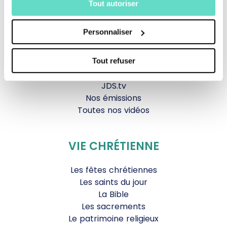
La messe
Tout autoriser
Magazine Le Jour du Seigneur
Documentaires
Personnaliser
Parole Inattendue
Tous Frères
Générations Laudato Si’
Tout refuser
Agenda Culturel
JDS.tv
Nos émissions
Toutes nos vidéos
VIE CHRÉTIENNE
Les fêtes chrétiennes
Les saints du jour
La Bible
Les sacrements
Le patrimoine religieux