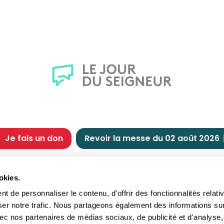
Je fais un don
Revoir la messe du 02 août 2026
CHRÉTIENNE
NOUS SOUTENIR
okies.
tes chrétiennes
Comment nous souteni
 de personnaliser le contenu, d'offrir des fonctionnalités relati
nts du jour
Faire un don
ser notre trafic. Nous partageons également des informations su
e
Réduction d’impôt
 avec nos partenaires de médias sociaux, de publicité et d'analyse,