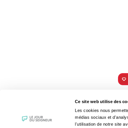
TOUS NOS
VIE 
Ce site web utilise des co
PROGRAMMES
Les fê
Les cookies nous permettent
La messe
Les sai
médias sociaux et d'analy
Magazine Le Jour du Seigneur
La Bibl
l'utilisation de notre site