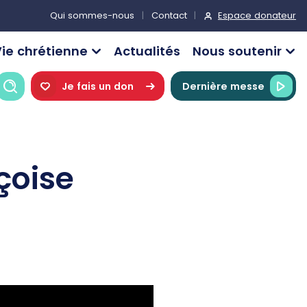
Espace donateur
Qui sommes-nous
Contact
ie chrétienne
Actualités
Nous soutenir
Recherche
Je fais un don
Dernière messe
çoise