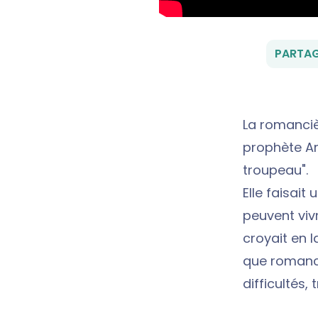
PARTAG
La romanciè
prophète Am
troupeau".
Elle faisait
peuvent vivr
croyait en l
que romanci
difficultés,