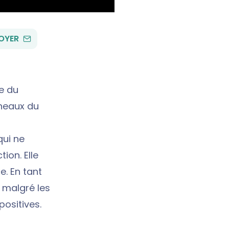
PAR
OYER
EMAIL
e du
gneaux du
qui ne
ion. Elle
e. En tant
 malgré les
positives.