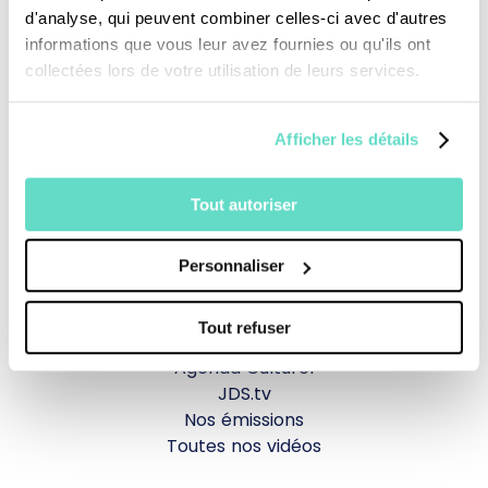
Je fais un don
d'analyse, qui peuvent combiner celles-ci avec d'autres
informations que vous leur avez fournies ou qu'ils ont
collectées lors de votre utilisation de leurs services.
Revoir la messe du 02 août 2026
Afficher les détails
TOUS NOS PROGRAMMES
Tout autoriser
La messe
Magazine Le Jour du Seigneur
Documentaires
Personnaliser
Parole Inattendue
Tous Frères
Tout refuser
Générations Laudato Si’
Agenda Culturel
JDS.tv
Nos émissions
Toutes nos vidéos