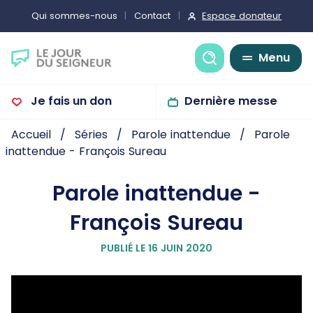
Espace donateur
Qui sommes-nous
Contact
Recherche
Menu
Je fais un don
Dernière messe
Accueil
Séries
Parole inattendue
Parole
inattendue - François Sureau
Parole inattendue -
François Sureau
PUBLIÉ LE 16 JUIN 2020