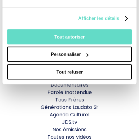
Je fais un don
Afficher les détails
Revoir la messe du 02 août 2026
Tout autoriser
TOUS NOS PROGRAMMES
Personnaliser
La messe
Tout refuser
Magazine Le Jour du Seigneur
Documentaires
Parole Inattendue
Tous Frères
Générations Laudato Si’
Agenda Culturel
JDS.tv
Nos émissions
Toutes nos vidéos