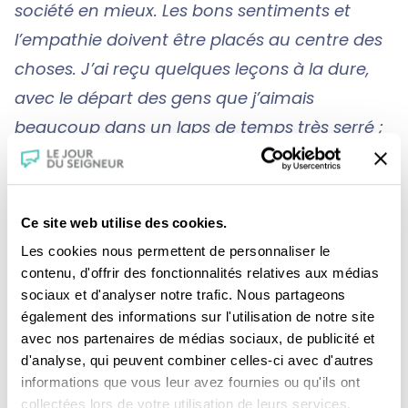
société en mieux. Les bons sentiments et
l’empathie doivent être placés au centre des
choses. J’ai reçu quelques leçons à la dure,
avec le départ des gens que j’aimais
beaucoup dans un laps de temps très serré ;
cela m’a enseigné que la vie est magnifique
et ce qui est important, c’est ce qu’on y met
au quotidien dedans. La religion vient du latin
Ce site web utilise des cookies.
religare
, qui veut dire relier. Cela ne doit pas
Les cookies nous permettent de personnaliser le
diviser les gens. »
contenu, d'offrir des fonctionnalités relatives aux médias
sociaux et d'analyser notre trafic. Nous partageons
également des informations sur l'utilisation de notre site
avec nos partenaires de médias sociaux, de publicité et
d'analyse, qui peuvent combiner celles-ci avec d'autres
informations que vous leur avez fournies ou qu'ils ont
collectées lors de votre utilisation de leurs services.