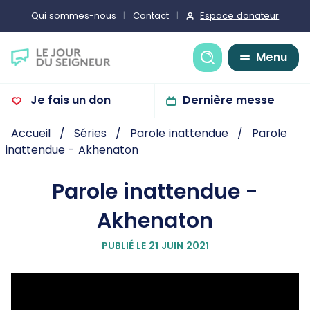
Espace donateur
Qui sommes-nous
Contact
Recherche
Menu
Je fais un don
Dernière messe
Accueil
Séries
Parole inattendue
Parole
inattendue - Akhenaton
Parole inattendue -
Akhenaton
PUBLIÉ LE 21 JUIN 2021