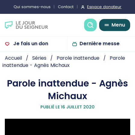
Espace donateur
Qui sommes-nous
Contact
Recherche
Menu
Je fais un don
Dernière messe
Accueil
Séries
Parole inattendue
Parole
inattendue - Agnès Michaux
Parole inattendue - Agnès
Michaux
PUBLIÉ LE 16 JUILLET 2020