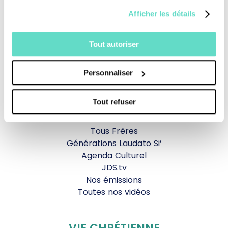
Afficher les détails
Revoir la messe du 02 août 2026
Tout autoriser
TOUS NOS PROGRAMMES
Personnaliser
La messe
Magazine Le Jour du Seigneur
Tout refuser
Documentaires
Parole Inattendue
Tous Frères
Générations Laudato Si’
Agenda Culturel
JDS.tv
Nos émissions
Toutes nos vidéos