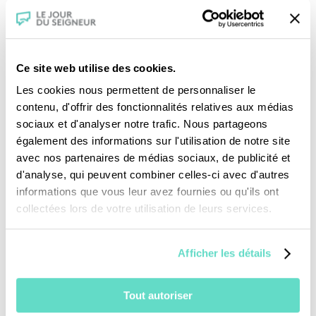
impressionnant, d’une qualité musicale et
spirituelle telle, qu’elle nous invite à
reconnaître en Charpentier une des figures
majeures de la musique sacrée occidentale,
Ce site web utilise des cookies.
aux côtés de Schütz et de Bach".
Les cookies nous permettent de personnaliser le
contenu, d'offrir des fonctionnalités relatives aux médias
Ces litanies H84 sont donc l’une des 9
sociaux et d'analyser notre trafic. Nous partageons
compositions de Charpentier sur ce sujet.
également des informations sur l'utilisation de notre site
Elles empruntent la formation du trio de voix
avec nos partenaires de médias sociaux, de publicité et
d'analyse, qui peuvent combiner celles-ci avec d'autres
d’hommes, accompagné de deux dessus
informations que vous leur avez fournies ou qu'ils ont
instrumentaux et de la basse continue. Le trio
collectées lors de votre utilisation de leurs services.
de voix d’hommes est une formation typique
de la musique baroque.
Afficher les détails
Dans la liturgie catholique, les litanies de la
Vierge est une prière qui liste toutes les
Tout autoriser