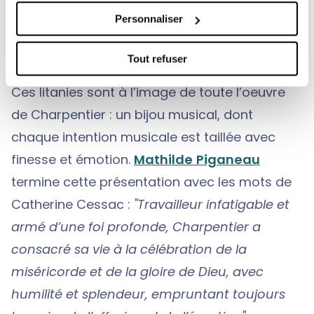
qualités de la Vierge Marie. C’est une prière
Personnaliser
d’intercession en faveur des croyants, d’où la
répétition des termes "ora pro nobis" : priez
Tout refuser
pour nous.
Ces litanies sont à l’image de toute l’oeuvre
de Charpentier : un bijou musical, dont
chaque intention musicale est taillée avec
finesse et émotion.
Mathilde Piganeau
termine cette présentation avec les mots de
Catherine Cessac :
"Travailleur infatigable et
armé d’une foi profonde, Charpentier a
consacré sa vie à la célébration de la
miséricorde et de la gloire de Dieu, avec
humilité et splendeur, empruntant toujours