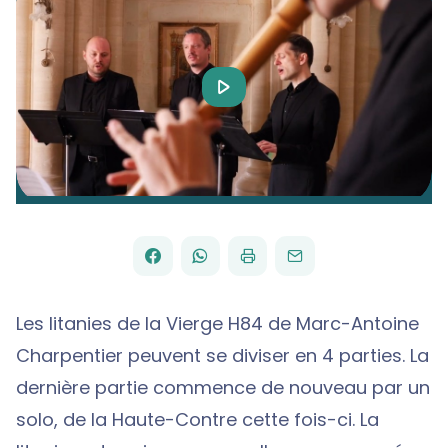
Play
Video
FACEBOOK
WHATSAPP
PAR
PARTAGER
PARTAGER
IMPRIMER
ENVOYER
EMAIL
SUR
SUR
Les litanies de la Vierge H84 de Marc-Antoine
Charpentier peuvent se diviser en 4 parties. La
dernière partie commence de nouveau par un
solo, de la Haute-Contre cette fois-ci. La