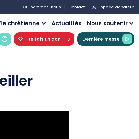
Espace donateur
Qui sommes-nous
Contact
ie chrétienne
Actualités
Nous soutenir
Recherche
Je fais un don
Dernière messe
eiller