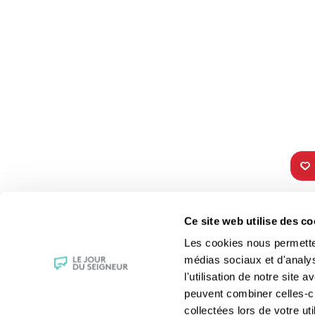
TOUS NOS
VIE 
Ce site web utilise des co
PROGRAMMES
Les fê
Les cookies nous permettent
La messe
Les sai
médias sociaux et d'analy
Magazine Le Jour du Seigneur
La Bibl
l'utilisation de notre site
Documentaires
Les sa
peuvent combiner celles-ci
Parole Inattendue
Le patr
collectées lors de votre uti