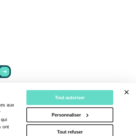
RESTER INFORMÉ
Tout autoriser
r
Actualités
ves aux
Recevoir nos newsletters
r
Personnaliser
S’abonner au Bulletin
 qui
s ont
Tout refuser
moine