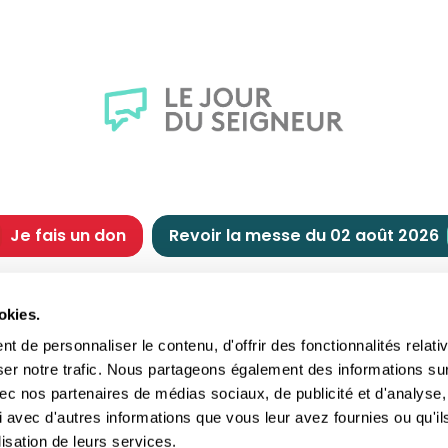
Je fais un don
Revoir la messe du 02 août 2026
CHRÉTIENNE
NOUS SOUTENIR
okies.
tes chrétiennes
Comment nous souteni
 de personnaliser le contenu, d'offrir des fonctionnalités relati
nts du jour
Faire un don
ser notre trafic. Nous partageons également des informations su
e
Réduction d’impôt
 avec nos partenaires de médias sociaux, de publicité et d'analyse,
crements
Philanthropie
 avec d'autres informations que vous leur avez fournies ou qu'il
imoine religieux
Transmettre son patri
lisation de leurs services.