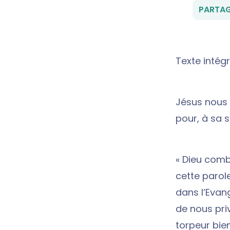
PARTAG
Texte intégr
Jésus nous y
pour, à sa su
« Dieu comb
cette parol
dans l’Evan
de nous priv
torpeur bie