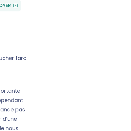
PAR
OYER
EMAIL
oucher tard
fortante
Cependant
emande pas
r d’une
de nous