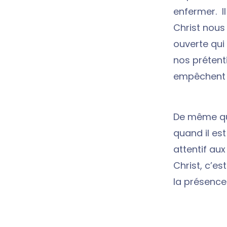
enfermer. Il
Christ nous 
ouverte qui
nos prétenti
empêchent s
De même que
quand il es
attentif aux
Christ, c’es
la présence