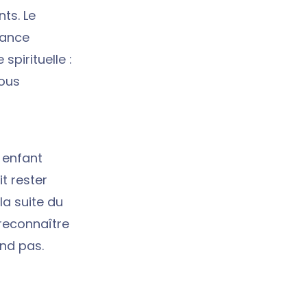
nts. Le
lance
pirituelle :
nous
 enfant
t rester
la suite du
 reconnaître
end pas.