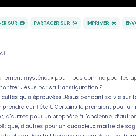
FACEBOOK
WHATSAPP
ER SUR
PARTAGER SUR
IMPRIMER
ENV
al :
énement mystérieux pour nous comme pour les apô
montrer Jésus par sa transfiguration ?
ficultés qu’a éprouvées Jésus pendant sa vie sur t
prendre qui il était. Certains le prenaient pour u
nt, d’autres pour un prophète à l’ancienne, d’autre
olitique, d’autres pour un audacieux maître de sag
que le Fils de Dieu fait homme ressemble à tout hom