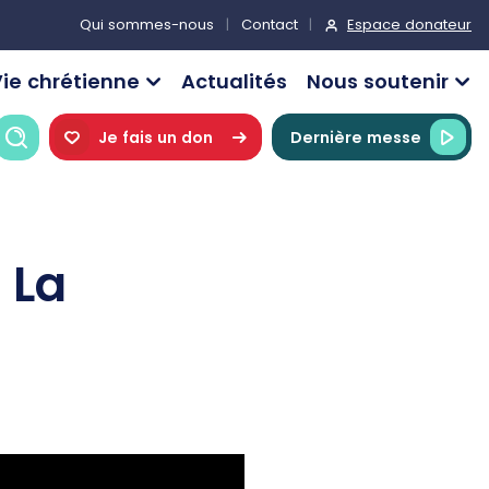
Espace donateur
Qui sommes-nous
Contact
ie chrétienne
Actualités
Nous soutenir
Recherche
Je fais un don
Dernière messe
 La