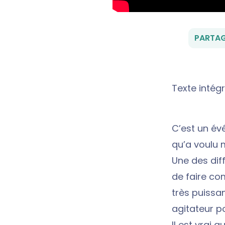
PARTAG
Texte intégr
C’est un év
qu’a voulu 
Une des dif
de faire com
très puissa
agitateur p
Il est vrai 