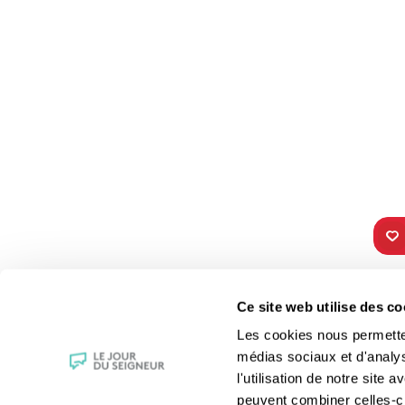
TOUS NOS
VIE 
Ce site web utilise des co
PROGRAMMES
Les fê
Les cookies nous permettent
La messe
Les sai
médias sociaux et d'analy
Magazine Le Jour du Seigneur
La Bibl
l'utilisation de notre site
Documentaires
Les sa
peuvent combiner celles-ci