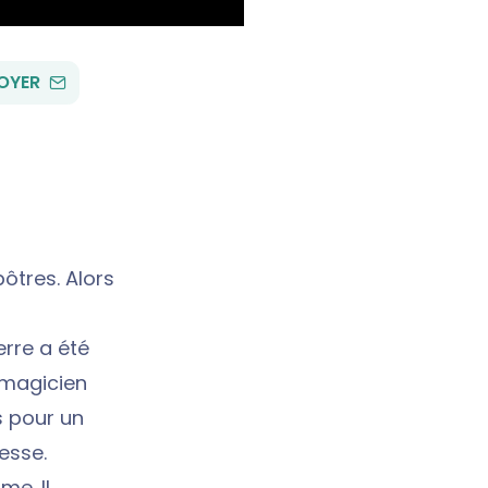
PAR
OYER
EMAIL
tres. Alors
erre a été
n magicien
s pour un
esse.
me. Il