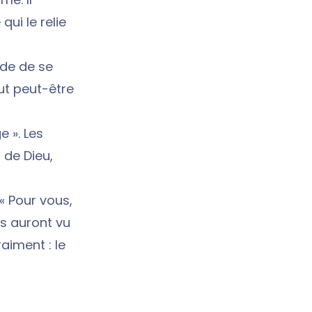
ui le relie
ide de se
ut peut-être
e ». Les
 de Dieu,
« Pour vous,
ls auront vu
raiment : le