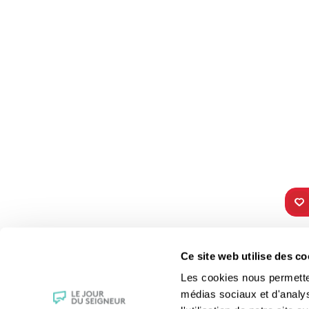
TOUS NOS
VIE 
Ce site web utilise des co
PROGRAMMES
Les fê
Les cookies nous permettent
La messe
Les sai
médias sociaux et d'analy