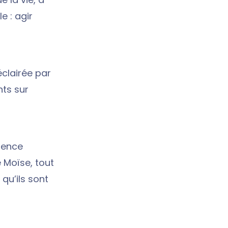
e : agir
éclairée par
ts sur
ience
e Moïse, tout
qu’ils sont