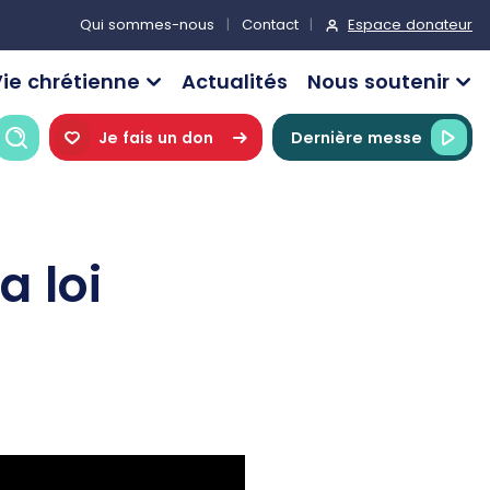
Espace donateur
Qui sommes-nous
Contact
ie chrétienne
Actualités
Nous soutenir
Recherche
Je fais un don
Dernière messe
a loi