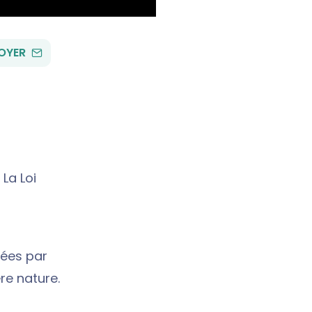
PAR
OYER
EMAIL
La Loi
uées par
ère nature.