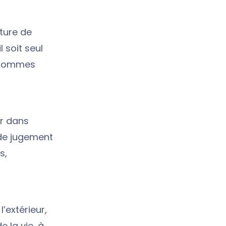
ature de
 soit seul
s sommes
r dans
 de jugement
s,
’extérieur,
e la vie, à