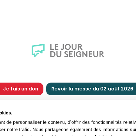
Je fais un don
Revoir la messe du 02 août 2026
CHRÉTIENNE
NOUS SOUTENIR
okies.
tes chrétiennes
Comment nous souteni
 de personnaliser le contenu, d'offrir des fonctionnalités relati
nts du jour
Faire un don
ser notre trafic. Nous partageons également des informations su