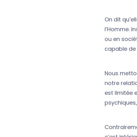
On dit qu’el
l’Homme. In
ou en socié
capable de d
Nous metton
notre relat
est limitée 
psychiques,
Contraireme
c’est intéri