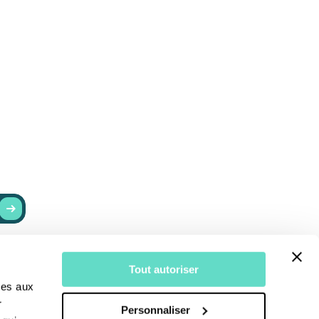
RESTER INFORMÉ
Tout autoriser
r
Actualités
ves aux
Recevoir nos newsletters
r
Personnaliser