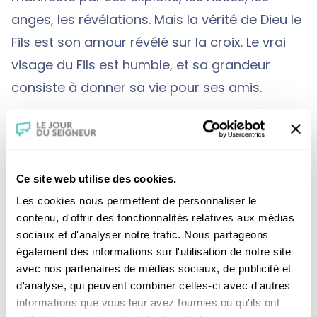
anges, les révélations. Mais la vérité de Dieu le
Fils est son amour révélé sur la croix. Le vrai
visage du Fils est humble, et sa grandeur
consiste à donner sa vie pour ses amis.
C’est la véritable révélation de Jésus. Il écarte
la fausse gloire des richesses, du pouvoir et
Ce site web utilise des cookies.
de l’orgueil pour nous apprendre que la seule
Les cookies nous permettent de personnaliser le
gloire, le seul visage de Dieu est celui de
contenu, d'offrir des fonctionnalités relatives aux médias
l’amour mené jusqu’au bout.
sociaux et d'analyser notre trafic. Nous partageons
également des informations sur l'utilisation de notre site
avec nos partenaires de médias sociaux, de publicité et
d'analyse, qui peuvent combiner celles-ci avec d'autres
Si nous suivons le Christ dans sa voie
informations que vous leur avez fournies ou qu'ils ont
d’amour, alors nous entrons nous aussi dans