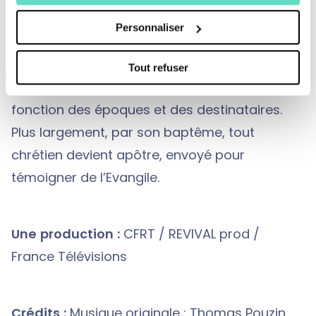
Christ et Dieu le Père… » (Galates 1,1).
Personnaliser
Tous les apôtres portent la même mission :
Tout refuser
annoncer l’Evangile, et tous l’adaptent en
fonction des époques et des destinataires.
Plus largement, par son baptême, tout
chrétien devient apôtre, envoyé pour
témoigner de l’Evangile.
Une production :
CFRT / REVIVAL prod /
France Télévisions
Crédits :
Musique originale : Thomas Pouzin