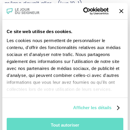
même devait aller. » (Luc 10-1)
Dans la tradition médiévale Marie de Magdala
Ce site web utilise des cookies.
(Marie-Madeleine) est appelé « L’apôtre des
Les cookies nous permettent de personnaliser le
apôtres » car selon l’Evangéliste Jean, c’est à
contenu, d'offrir des fonctionnalités relatives aux médias
elle SEULE que Jésus demande de porter la
sociaux et d'analyser notre trafic. Nous partageons
également des informations sur l'utilisation de notre site
nouvelle de Sa résurrection aux 12 apôtres.
avec nos partenaires de médias sociaux, de publicité et
d'analyse, qui peuvent combiner celles-ci avec d'autres
informations que vous leur avez fournies ou qu'ils ont
Bien qu’il n’ait pas connu Jésus, Saint Paul
collectées lors de votre utilisation de leurs services.
revendique également le titre d’apôtre, parce
qu’il a rencontré le Ressuscité et a été envoyé
Afficher les détails
à son tour. « Paul, Apôtre, non de la part des
hommes, ni par un homme, mais par Jésus
Tout autoriser