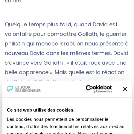
sainte.
Quelque temps plus tard, quand David est
volontaire pour combattre Goliath, le guerrier
philistin qui menace Israël, on nous présente à
nouveau David dans les mêmes termes. David
s’avance vers Goliath : « il était roux avec une
belle apparence ». Mais quelle est la réaction
de Goliath ? Goliath le méprise et annonce à
David qu’il donnera sa chair en nourriture aux
bêtes.
Ce site web utilise des cookies.
Les cookies nous permettent de personnaliser le
Deux apparitions de David, évoquées dans les
contenu, d'offrir des fonctionnalités relatives aux médias
sociaux et d'analyser notre trafic. Nous partageons