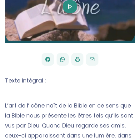
Play
Video
FACEBOOK
WHATSAPP
PAR
PARTAGER
PARTAGER
IMPRIMER
ENVOYER
EMAIL
SUR
SUR
Texte intégral :
L’art de l’icône naît de la Bible en ce sens que
la Bible nous présente les êtres tels qu’ils sont
vus par Dieu. Quand Dieu regarde ses amis,
ceux-ci apparaissent dans une lumière, dans