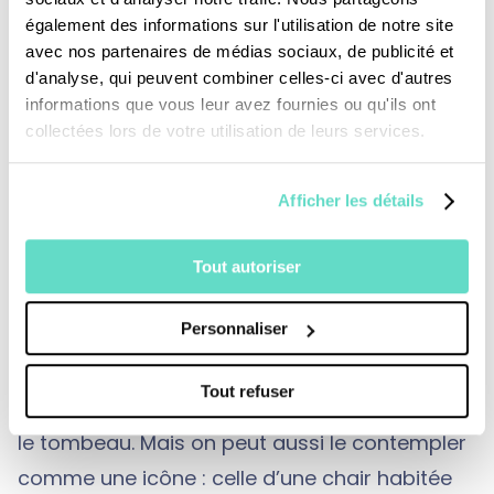
mêmes termes : c’est le même homme ! Et
également des informations sur l'utilisation de notre site
pourtant des réactions contrastées : pour
avec nos partenaires de médias sociaux, de publicité et
Dieu, c’est un roi qu’il manifeste dans sa
d'analyse, qui peuvent combiner celles-ci avec d'autres
beauté d’homme appelé au service du
informations que vous leur avez fournies ou qu'ils ont
collectées lors de votre utilisation de leurs services.
Seigneur ; pour Goliath, ce n’est qu’un gamin
qu’il va ratiboiser en un clin d’œil. D’un côté,
Afficher les détails
David vu en icône dans le regard de Dieu ; de
l’autre, rien à voir sinon un corps promis à une
Tout autoriser
mort imminente.
Personnaliser
Le Christ en sa passion et en sa mort, on peut
Tout refuser
le voir comme un corps châtié, juste bon pour
le tombeau. Mais on peut aussi le contempler
comme une icône : celle d’une chair habitée