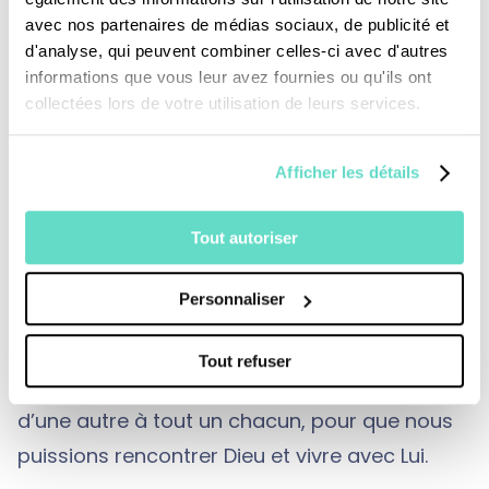
d’un torrent qui l’abreuve. Des corbeaux
avec nos partenaires de médias sociaux, de publicité et
viennent matin et soir lui apporter sa
d'analyse, qui peuvent combiner celles-ci avec d'autres
nourriture. Élie est une sorte de nouvel Adam,
informations que vous leur avez fournies ou qu'ils ont
vivant dans la nature, les animaux lui étant
collectées lors de votre utilisation de leurs services.
soumis. Et bientôt, Dieu l’enverra auprès d’une
femme, après ce temps de solitude : la veuve
Afficher les détails
de Sarepta qui l’accueillera malgré sa
Tout autoriser
pauvreté.
Alors, vivre en ermite, est-ce une expérience
Personnaliser
étrange, réservée à quelques-uns ? Peut-être
au contraire est-ce une expérience
Tout refuser
fondamentale, proposée d’une manière ou
d’une autre à tout un chacun, pour que nous
puissions rencontrer Dieu et vivre avec Lui.