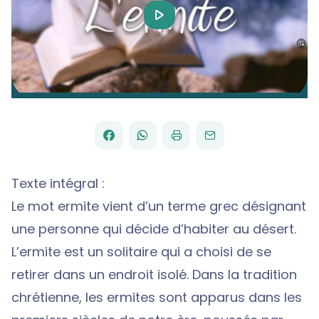
Play
Video
FACEBOOK
WHATSAPP
PAR
PARTAGER
PARTAGER
IMPRIMER
ENVOYER
EMAIL
SUR
SUR
Texte intégral :
Le mot ermite vient d’un terme grec désignant
une personne qui décide d’habiter au désert.
L’ermite est un solitaire qui a choisi de se
retirer dans un endroit isolé. Dans la tradition
chrétienne, les ermites sont apparus dans les