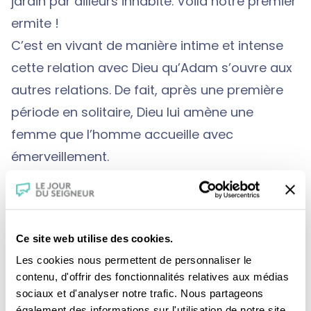
jardin par ailleurs inhabité. Voilà notre premier
ermite !
C’est en vivant de manière intime et intense
cette relation avec Dieu qu’Adam s’ouvre aux
autres relations. De fait, après une première
période en solitaire, Dieu lui amène une
femme que l’homme accueille avec
émerveillement.
Ce type d’expérience d’ermite, inaugurale
chez les humains, on la retrouve à plusieurs
reprises dans la Bible. Je n’en donnerai qu’un
Ce site web utilise des cookies.
seul exemple : le prophète Élie. En un temps de
Les cookies nous permettent de personnaliser le
famine, Dieu envoie son prophète vers l’est,
contenu, d'offrir des fonctionnalités relatives aux médias
afin qu’il vive seul, en présence de Dieu, près
sociaux et d'analyser notre trafic. Nous partageons
également des informations sur l'utilisation de notre site