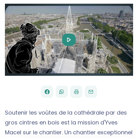
Play
Video
FACEBOOK
WHATSAPP
PAR
PARTAGER
PARTAGER
IMPRIMER
ENVOYER
EMAIL
SUR
SUR
Soutenir les voûtes de la cathédrale par des
gros cintres en bois est la mission d'Yves
Macel sur le chantier. Un chantier exceptionnel