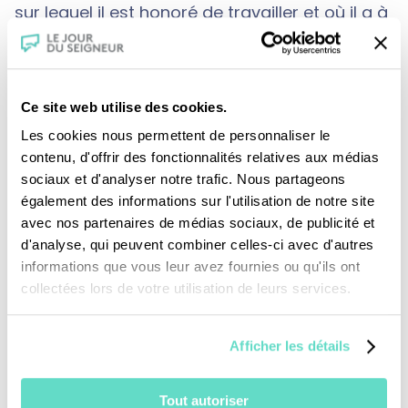
sur lequel il est honoré de travailler et où il a à
cœur de former de jeunes ouvriers.
Ce site web utilise des cookies.
Les cookies nous permettent de personnaliser le
contenu, d'offrir des fonctionnalités relatives aux médias
sociaux et d'analyser notre trafic. Nous partageons
également des informations sur l'utilisation de notre site
Je fais un don
avec nos partenaires de médias sociaux, de publicité et
d'analyse, qui peuvent combiner celles-ci avec d'autres
informations que vous leur avez fournies ou qu'ils ont
Revoir la messe du 02 août 2026
collectées lors de votre utilisation de leurs services.
TOUS NOS PROGRAMMES
Afficher les détails
La messe
Tout autoriser
Magazine Le Jour du Seigneur