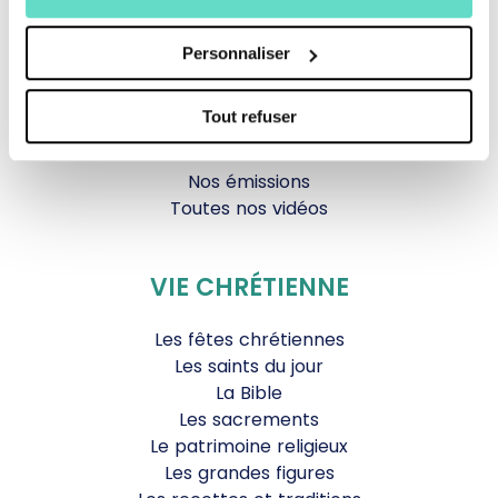
Documentaires
Parole Inattendue
Personnaliser
Tous Frères
Générations Laudato Si’
Tout refuser
Agenda Culturel
JDS.tv
Nos émissions
Toutes nos vidéos
VIE CHRÉTIENNE
Les fêtes chrétiennes
Les saints du jour
La Bible
Les sacrements
Le patrimoine religieux
Les grandes figures