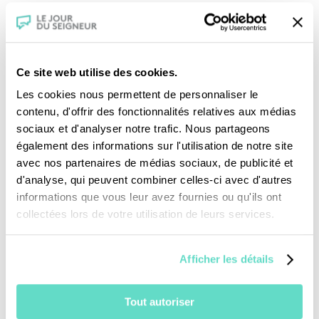
croyants qui les ont touchées.
Ce site web utilise des cookies.
Les cookies nous permettent de personnaliser le
contenu, d'offrir des fonctionnalités relatives aux médias
sociaux et d'analyser notre trafic. Nous partageons
également des informations sur l'utilisation de notre site
Je fais un don
avec nos partenaires de médias sociaux, de publicité et
d'analyse, qui peuvent combiner celles-ci avec d'autres
Revoir la messe du 02 août 2026
informations que vous leur avez fournies ou qu'ils ont
collectées lors de votre utilisation de leurs services.
TOUS NOS PROGRAMMES
Afficher les détails
La messe
Magazine Le Jour du Seigneur
Tout autoriser
Documentaires