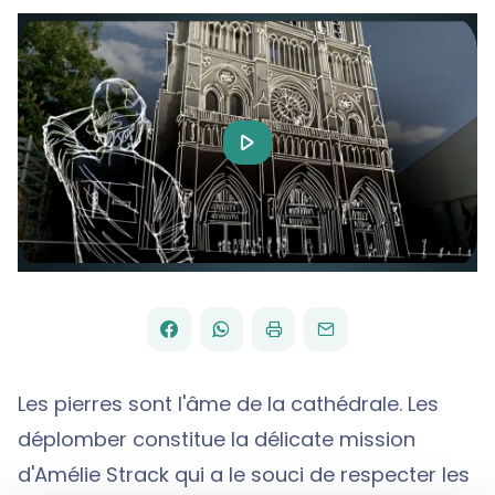
Play
Video
FACEBOOK
WHATSAPP
PAR
PARTAGER
PARTAGER
IMPRIMER
ENVOYER
EMAIL
SUR
SUR
Les pierres sont l'âme de la cathédrale. Les
déplomber constitue la délicate mission
d'Amélie Strack qui a le souci de respecter les