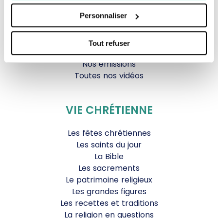
Parole Inattendue
Personnaliser
Tous Frères
Générations Laudato Si’
Agenda Culturel
Tout refuser
JDS.tv
Nos émissions
Toutes nos vidéos
VIE CHRÉTIENNE
Les fêtes chrétiennes
Les saints du jour
La Bible
Les sacrements
Le patrimoine religieux
Les grandes figures
Les recettes et traditions
La religion en questions