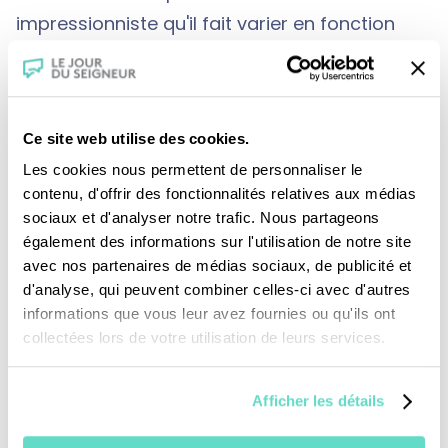
impressionniste qu'il fait varier en fonction
des temps liturgiques. Un chantier qui le
dépasse !
Ce site web utilise des cookies.
Les cookies nous permettent de personnaliser le
contenu, d'offrir des fonctionnalités relatives aux médias
sociaux et d'analyser notre trafic. Nous partageons
également des informations sur l'utilisation de notre site
avec nos partenaires de médias sociaux, de publicité et
Je fais un don
d'analyse, qui peuvent combiner celles-ci avec d'autres
informations que vous leur avez fournies ou qu'ils ont
collectées lors de votre utilisation de leurs services.
Revoir la messe du 02 août 2026
Afficher les détails
TOUS NOS PROGRAMMES