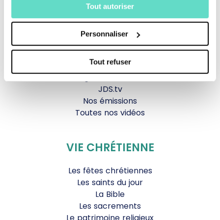
La messe
Tout autoriser
Magazine Le Jour du Seigneur
Documentaires
Personnaliser
Parole Inattendue
Tous Frères
Tout refuser
Générations Laudato Si’
Agenda Culturel
JDS.tv
Nos émissions
Toutes nos vidéos
VIE CHRÉTIENNE
Les fêtes chrétiennes
Les saints du jour
La Bible
Les sacrements
Le patrimoine religieux