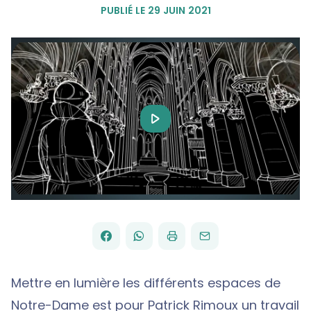
PUBLIÉ LE 29 JUIN 2021
Play
Video
FACEBOOK
WHATSAPP
PAR
PARTAGER
PARTAGER
IMPRIMER
ENVOYER
EMAIL
SUR
SUR
Mettre en lumière les différents espaces de
Notre-Dame est pour Patrick Rimoux un travail