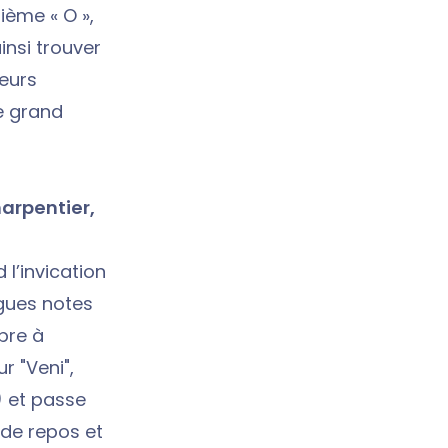
ième « O »,
insi trouver
teurs
e grand
arpentier,
l’invication
ngues notes
pre à
ur "Veni",
) et passe
 de repos et