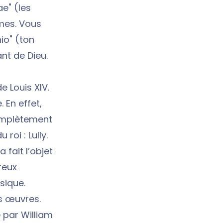
e" (les
mes. Vous
hio" (ton
nt de Dieu.
 Louis XIV.
 En effet,
complètement
roi : Lully.
fait l’objet
reux
sique.
s œuvres.
é par William