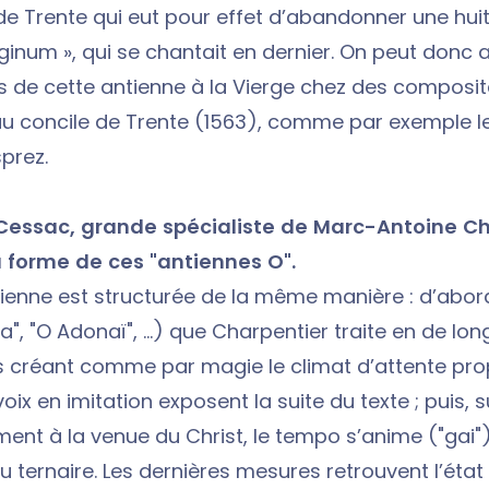
de Trente qui eut pour effet d’abandonner une huit
rginum », qui se chantait en dernier. On peut donc a
s de cette antienne à la Vierge chez des composi
au concile de Trente (1563), comme par exemple l
prez.
Cessac, grande spécialiste de Marc-Antoine Ch
a forme de ces "antiennes O".
enne est structurée de la même manière : d’abord 
a", "O Adonaï", ...) que Charpentier traite en de lo
 créant comme par magie le climat d’attente pro
 voix en imitation exposent la suite du texte ; puis, s
ent à la venue du Christ, le tempo s’anime ("gai"
u ternaire. Les dernières mesures retrouvent l’état