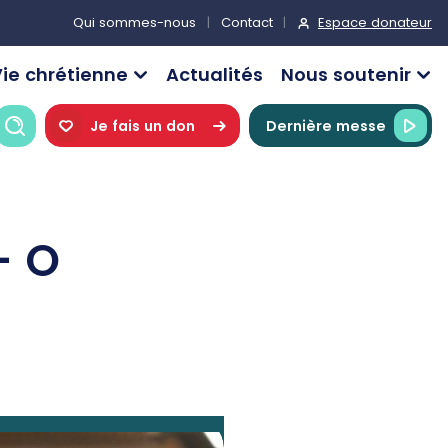
Espace donateur
Qui sommes-nous
Contact
ie chrétienne
Actualités
Nous soutenir
Recherche
Je fais un don
Dernière messe
- O