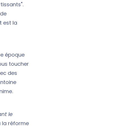
tissants".
 de
 est la
tre époque
nous toucher
vec des
Antoine
anime.
ant le
à la réforme