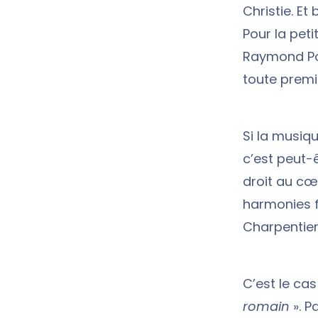
Christie. Et
Pour la pet
Raymond Poi
toute premi
Si la musiq
c’est peut-
droit au c
harmonies f
Charpentier 
C’est le cas
romain
». P