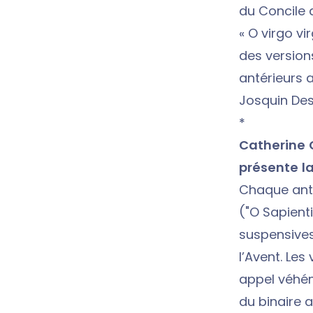
du Concile 
« O virgo vi
des version
antérieurs 
Josquin Des
*
Catherine 
présente l
Chaque anti
("O Sapienti
suspensives
l’Avent. Les
appel véhém
du binaire a