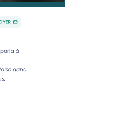
PAR
OYER
EMAIL
 parla à
 Moïse dans
ns,